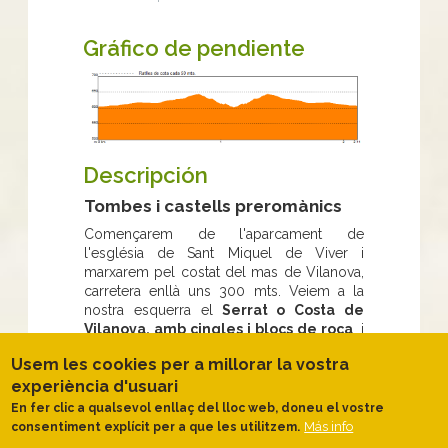
Gráfico de pendiente
Descripción
Tombes i castells preromànics
Començarem de l'aparcament de
l'església de Sant Miquel de Viver i
marxarem pel costat del mas de Vilanova,
carretera enllà uns 300 mts. Veiem a la
nostra esquerra el
Serrat o Costa de
Vilanova, amb cingles i blocs de roca
, i
darrera una serra més alta, la de Sant Feliu,
Usem les cookies per a millorar la vostra
que amaga el poble de Serrateix. Davant,
experiència d'usuari
direcció nord-est, el
teló de fons del
sector del Port del Comte a l'Alt
En fer clic a qualsevol enllaç del lloc web, doneu el vostre
Berguedà.
Más info
consentiment explícit per a que les utilitzem.