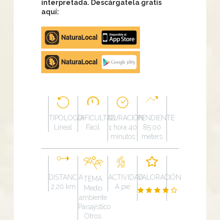
interpretada. Descárgatela gratis
aquí:
Apple
store
Google
Play
TIPOLOGÍA
DIFICULTAD
DURACIÓN
PENDIENTE
Lineal
Fácil
1 hora 40
85.00
minutos
meters
DISTANCIA
ACTIVIDAD
VALORACIÓN
TEMA
2.20 km
A pie
Medio
ambiente
Paisajístico
Otros