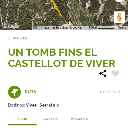
Image may be subject to copyright
Terms
100 m
VOLVER
UN TOMB FINS EL
CASTELLOT DE VIVER
11/12/2017
RUTA
Destinos:
Viver i Serrateix
FICHA
QUÉ HAY?
IMÁGENES