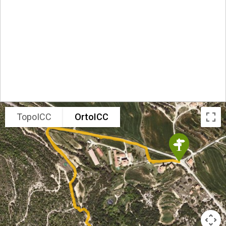
TopoICC
OrtoICC