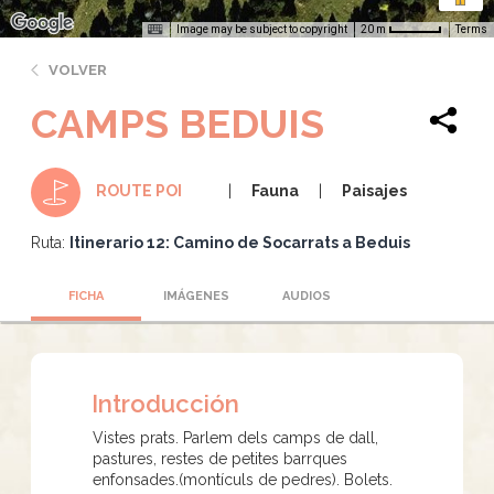
Image may be subject to copyright
Terms
20 m
VOLVER
CAMPS BEDUIS
Fauna
Paisajes
ROUTE POI
Ruta:
Itinerario 12: Camino de Socarrats a Beduis
FICHA
IMÁGENES
AUDIOS
Introducción
Vistes prats. Parlem dels camps de dall,
pastures, restes de petites barrques
enfonsades.(montículs de pedres). Bolets.