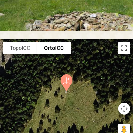
TopoICC
OrtoICC