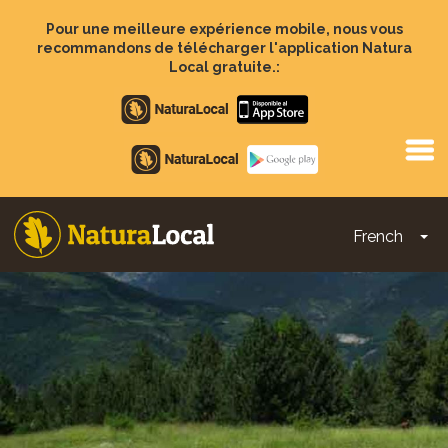
Aller
au
Pour une meilleure expérience mobile, nous vous
contenu
recommandons de télécharger l'application Natura
principal
Local gratuite.:
Apple
store
Google
Play
French
To
Main
navigation