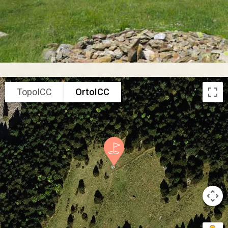
TopoICC
OrtoICC