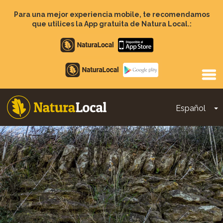
Pasar
al
Para una mejor experiencia mobile, te recomendamos
contenido
que utilices la App gratuita de Natura Local.:
principal
Apple
store
Google
Play
Español
T
Main
navigation