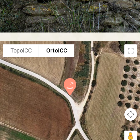
TopoICC
OrtoICC