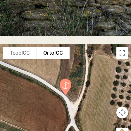
TopoICC
OrtoICC