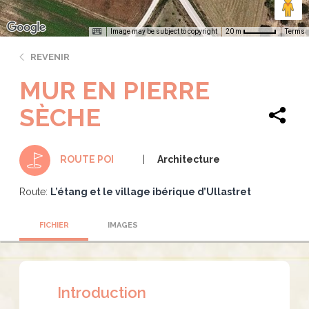
Image may be subject to copyright
Terms
20 m
REVENIR
MUR EN PIERRE
SÈCHE
Architecture
ROUTE POI
Route:
L’étang et le village ibérique d’Ullastret
FICHIER
IMAGES
Introduction