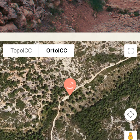
TopoICC
OrtoICC