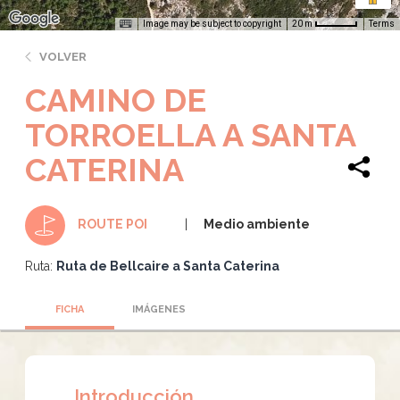
Image may be subject to copyright
Terms
20 m
VOLVER
CAMINO DE
TORROELLA A SANTA
CATERINA
Medio ambiente
ROUTE POI
Ruta:
Ruta de Bellcaire a Santa Caterina
FICHA
IMÁGENES
Introducción