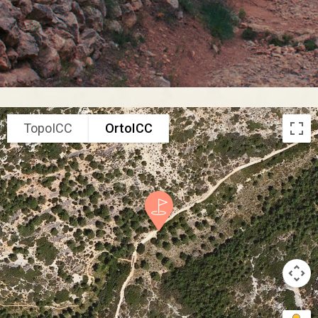
TopoICC
OrtoICC