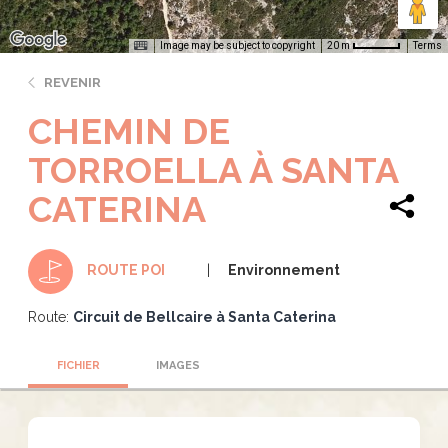
Image may be subject to copyright
Terms
20 m
REVENIR
CHEMIN DE
TORROELLA À SANTA
CATERINA
Environnement
ROUTE POI
Route:
Circuit de Bellcaire à Santa Caterina
FICHIER
IMAGES