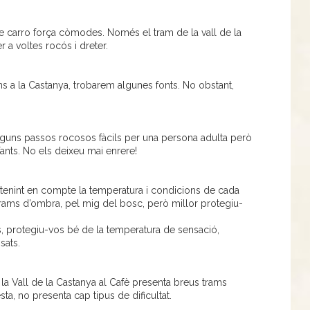
de carro força còmodes. Només el tram de la vall de la
r a voltes rocós i dreter.
ins a la Castanya, trobarem algunes fonts. No obstant,
lguns passos rocosos fàcils per una persona adulta però
ants. No els deixeu mai enrere!
, tenint en compte la temperatura i condicions de cada
rams d’ombra, pel mig del bosc, però millor protegiu-
, protegiu-vos bé de la temperatura de sensació,
sats.
a Vall de la Castanya al Cafè presenta breus trams
ta, no presenta cap tipus de dificultat.