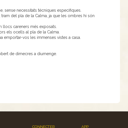
me, sense necessitats tècniques específiques.
el tram del pla de la Calma, ja que les ombres hi són
 en llocs careners més exposats.
ors els ocells al pla de la Calma.
ena emportar-vos les immenses vistes a casa.
, obert de dimecres a diumenge.
CONNECTER
APP