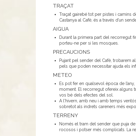
TRAÇAT
Traçat gairebé tot per pistes i camins 
Castanya al Cafè, és a través d’un sende
AIGUA
Durant la primera part del recorregut f
porteu-ne per si les mosques.
PRECAUCIONS
Pujant pel sender del Cafè, trobarem a
pels que poden necessitar ajuda els inf
METEO
Es pot fer en qualsevol època de l’any
moment. El recorregut ofereix alguns t
vos bé dels efectes del sol.
A l'hivern, amb neu i amb temps ventós
sobretot als indrets careners més expo
TERRENY
Només el tram del sender que puja de l
rocosos i potser més complicats. La res