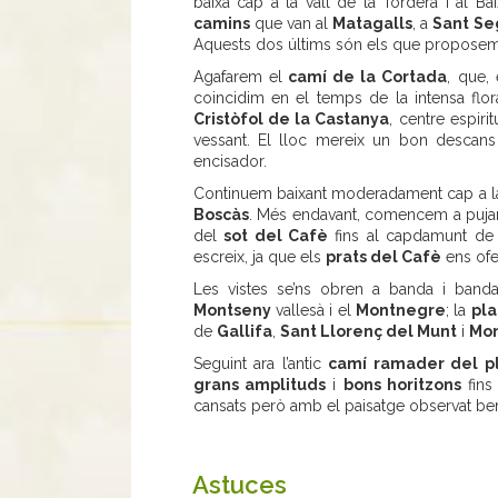
baixa cap a la vall de la Tordera i al Baix
camins
que van al
Matagalls
, a
Sant S
Aquests dos últims són els que proposem 
Agafarem el
camí de la Cortada
, que,
coincidim en el temps de la intensa flor
Cristòfol de la Castanya
, centre espir
vessant. El lloc mereix un bon descans 
encisador.
Continuem baixant moderadament cap a 
Boscàs
. Més endavant, comencem a pujar 
del
sot del Cafè
fins al capdamunt de
escreix, ja que els
prats del Cafè
ens ofe
Les vistes se’ns obren a banda i band
Montseny
vallesà i el
Montnegre
; la
pla
de
Gallifa
,
Sant Llorenç del Munt
i
Mon
Seguint ara l’antic
camí ramader del p
grans amplituds
i
bons horitzons
fins
cansats però amb el paisatge observat ben
Astuces