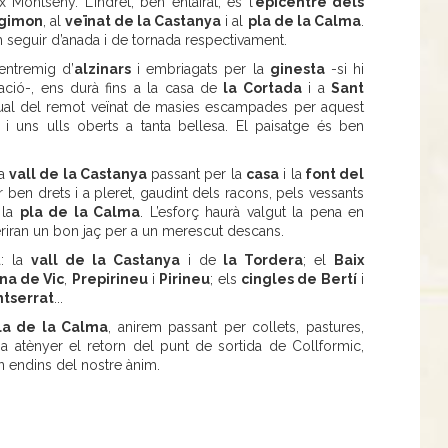
 Montseny. L’indret, ben enlairat, és l’
epicentre dels
egimon
, al
veïnat de la Castanya
i al
pla de la Calma
.
seguir d’anada i de tornada respectivament.
 entremig d’
alzinars
i embriagats per la
ginesta
-si hi
ació-, ens durà fins a la casa de
la Cortada
i a
Sant
itual del remot veïnat de masies escampades per aquest
i uns ulls oberts a tanta bellesa. El paisatge és ben
la
vall de la Castanya
passant per la
casa
i la
font del
ben drets i a pleret, gaudint dels racons, pels vessants
 la
pla de la Calma
. L’esforç haurà valgut la pena en
riran un bon jaç per a un merescut descans.
a: la
vall de la Castanya
i de
la Tordera
; el
Baix
na de Vic
,
Prepirineu
i
Pirineu
; els
cingles de Bertí
i
tserrat
...
la de la Calma
, anirem passant per collets, pastures,
 a atènyer el retorn del punt de sortida de Collformic,
 endins del nostre ànim.