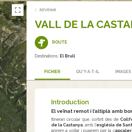
REVENIR
VALL DE LA CASTA
ROUTE
Destinations:
El Brull
FICHIER
QU'Y A-T-IL
IMAGES
Introduction
El veïnat remot i l’altiplà amb bo
Itinerari circular que, sortint des de
Collf
de la Castanya
, amb l’
església de Sant
anirem a voltar i pujarem per la c
apçaler