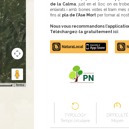
de la Calma
, just en el lloc on es tro
enlairats i amb bones vistes el tram més s
fins al
pla de l’Ase Mort
per tornar al nost
Nous vous recommandons l’application 
Téléchargez-la gratuitement ici:
Apple
Google
store
Play
Terms
TYPOLOGY
DIFFICULTÉ
Temps circulaire
Moyen