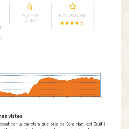
ACTIVITÉ
ÉVALUATIONS
À pied
e
t
t
t
nes vistes
vessat per la carretera que puja de Sant Martí del Brull i