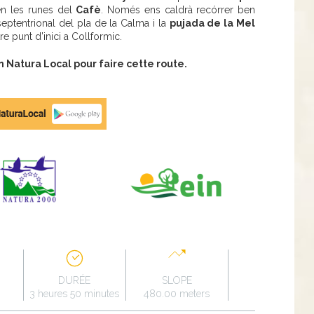
ben les runes del
Cafè
. Només ens caldrà recórrer ben
eptentrional del pla de la Calma i la
pujada de la Mel
re punt d’inici a Collformic.
Natura Local pour faire cette route.
DURÉE
SLOPE
3 heures 50 minutes
480.00 meters