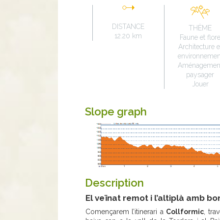
DISTANCE
THÈME
12.20 km
Faune et flor
Architecture e
environnemen
Aménagemen
paysager
Jouer
Slope graph
Description
El veïnat remot i l’altiplà amb bo
Començarem l’itinerari a
Collformic
, tra