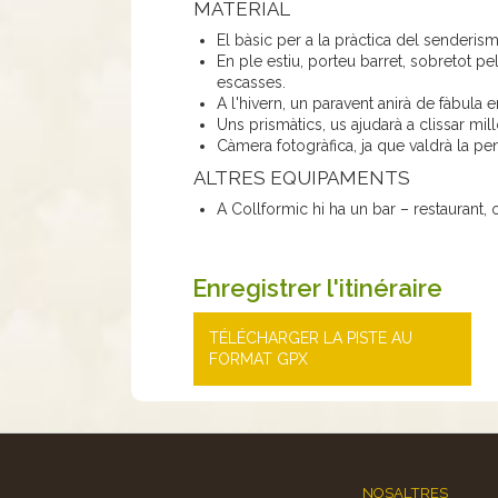
MATERIAL
El bàsic per a la pràctica del senderis
En ple estiu, porteu barret, sobretot p
escasses.
A l'hivern, un paravent anirà de fàbula
Uns prismàtics, us ajudarà a clissar mill
Càmera fotogràfica, ja que valdrà la p
ALTRES EQUIPAMENTS
A Collformic hi ha un bar – restaurant
Enregistrer l'itinéraire
TÉLÉCHARGER LA PISTE AU
FORMAT GPX
NOSALTRES