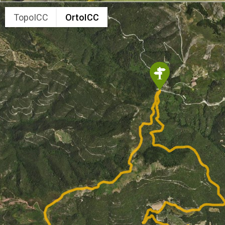
TopoICC
OrtoICC