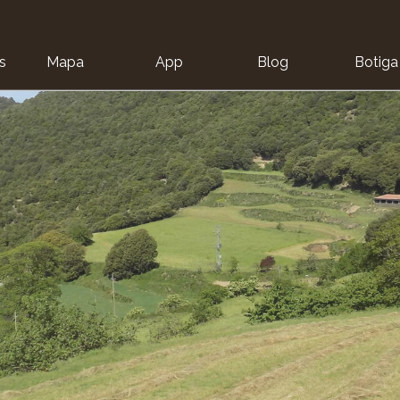
s
Mapa
App
Blog
Botiga
ion