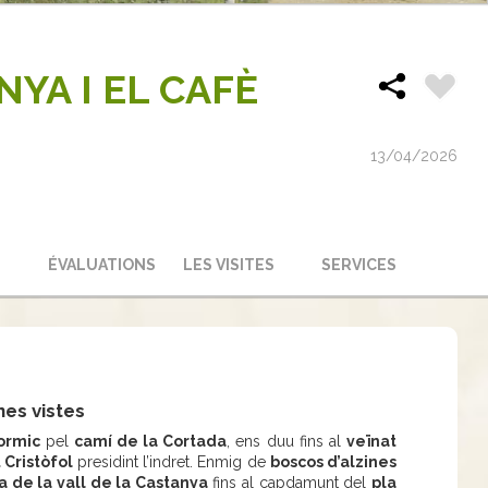
NYA I EL CAFÈ
13/04/2026
ÉVALUATIONS
LES VISITES
SERVICES
nes vistes
ormic
pel
camí de la Cortada
, ens duu fins al
veïnat
 Cristòfol
presidint l’indret. Enmig de
boscos d’alzines
a de la vall de la Castanya
fins al capdamunt del
pla