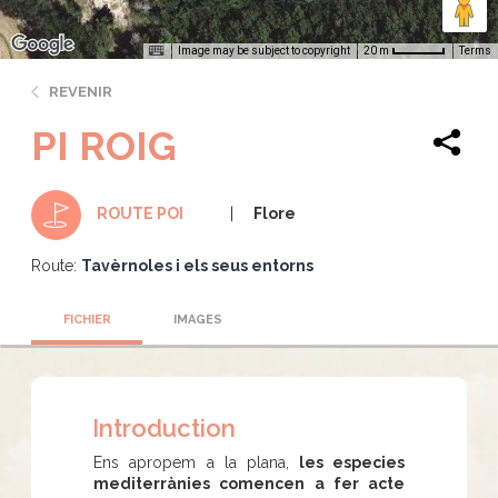
Image may be subject to copyright
Terms
20 m
REVENIR
PI ROIG
Flore
ROUTE POI
Route:
Tavèrnoles i els seus entorns
FICHIER
IMAGES
Introduction
Ens apropem a la plana,
les especies
mediterrànies comencen a fer acte