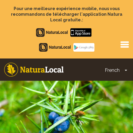
Aller
au
Pour une meilleure expérience mobile, nous vous
contenu
recommandons de télécharger l'application Natura
principal
Local gratuite.:
Apple
store
Google
Play
French
To
Main
navigation