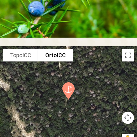
TopoICC
OrtoICC