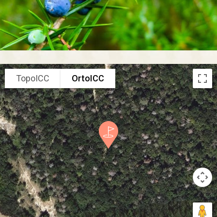
TopoICC
OrtoICC