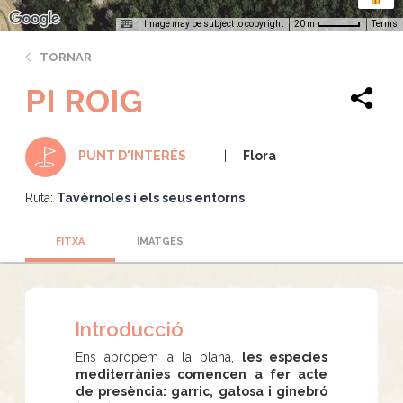
Image may be subject to copyright
Terms
20 m
TORNAR
PI ROIG
Flora
PUNT D'INTERÈS
Ruta:
Tavèrnoles i els seus entorns
FITXA
IMATGES
Introducció
Ens apropem a la plana,
les especies
mediterrànies comencen a fer acte
de presència: garric, gatosa i ginebró