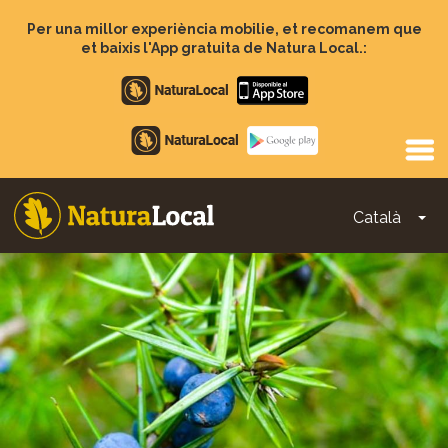
Vés
al
Per una millor experiència mobilie, et recomanem que
contingut
et baixis l'App gratuita de Natura Local.:
Apple
store
Google
Play
Català
To
Main
navigation