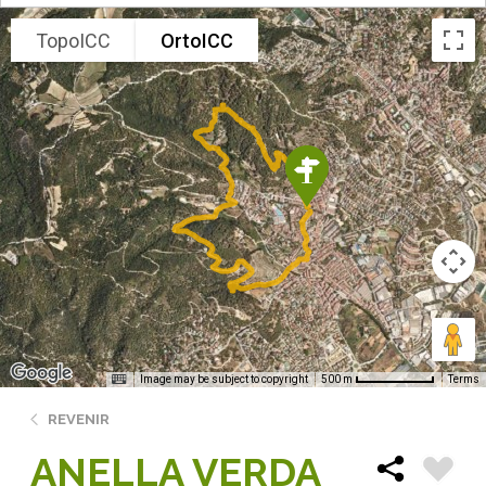
TopoICC
OrtoICC
Image may be subject to copyright
Terms
500 m
REVENIR
ANELLA VERDA