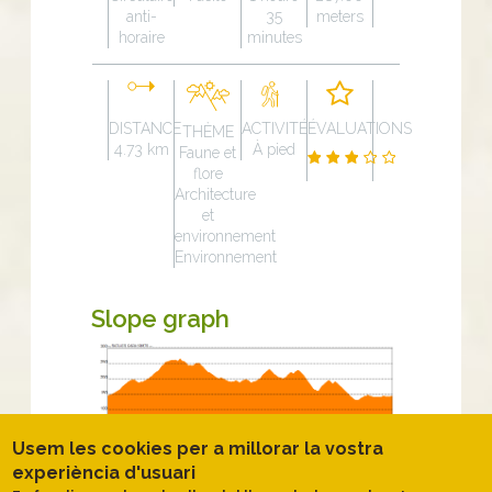
anti-
35
meters
horaire
minutes
DISTANCE
ACTIVITÉ
ÉVALUATIONS
THÈME
4.73 km
À pied
Faune et
flore
Architecture
et
environnement
Environnement
Slope graph
Usem les cookies per a millorar la vostra
experiència d'usuari
Description