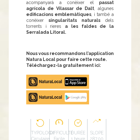
acompanyarà a conèixer el
passat
agrícola de Vilassar de Dalt
, algunes
edificacions emblemàtiques
, i també a
conèixer
singularitats naturals
dels
torrents i rieres
a les faldes de la
Serralada Litoral.
Nous vous recommandons l’application
Natura Local pour faire cette route.
Téléchargez-la gratuitement ici:
Apple
store
Google
Play
TYPOLOGY
DIFFICULTÉ
DURÉE
SLOPE
Circulaire
Facile
1 heure
287.00