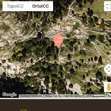
TopoICC
OrtoICC
Keyboard shortcuts
Image may be subject to copyright
Te
20 m
Footer