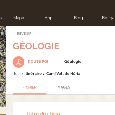
s
Mapa
App
Blog
Botiga
ion
REVENIR
GÉOLOGIE
Géologie
ROUTE POI
Route:
Itinéraire 7. Camí Vell de Núria
FICHIER
IMAGES
Introduction