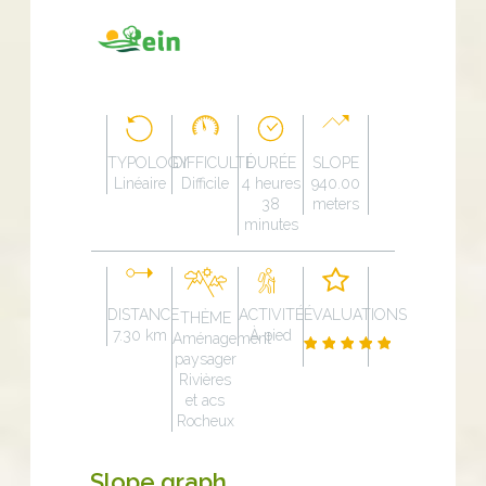
TYPOLOGY
DIFFICULTÉ
DURÉE
SLOPE
Linéaire
Difficile
4 heures
940.00
38
meters
minutes
DISTANCE
ACTIVITÉ
ÉVALUATIONS
THÈME
7.30 km
À pied
Aménagement
paysager
Rivières
et acs
Rocheux
Slope graph