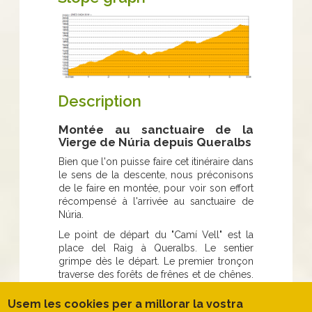
Description
Montée au sanctuaire de la
Vierge de Núria depuis Queralbs
Bien que l'on puisse faire cet itinéraire dans
le sens de la descente, nous préconisons
de le faire en montée, pour voir son effort
récompensé à l'arrivée au sanctuaire de
Núria.
Le point de départ du "Camí Vell" est la
place del Raig à Queralbs. Le sentier
grimpe dès le départ. Le premier tronçon
traverse des forêts de frênes et de chênes.
Il longe ensuite la fontaine de la Ruïra, d'où
l'on découvre les premiers bouleaux, mais
Usem les cookies per a millorar la vostra