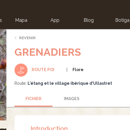
s
Mapa
App
Blog
Botiga
ion
REVENIR
GRENADIERS
Flore
ROUTE POI
Route:
L’étang et le village ibérique d’Ullastret
FICHIER
IMAGES
Introduction