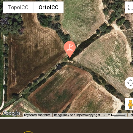
TopoICC
OrtoICC
Keyboard shortcuts
Image may be subject to copyright
Te
20 m
Footer