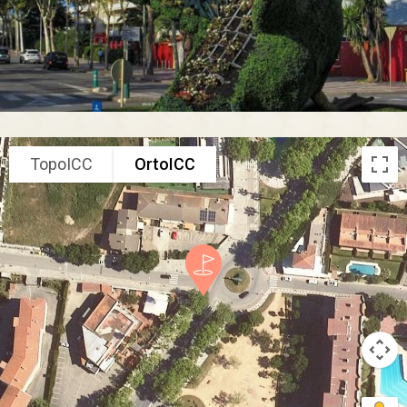
TopoICC
OrtoICC