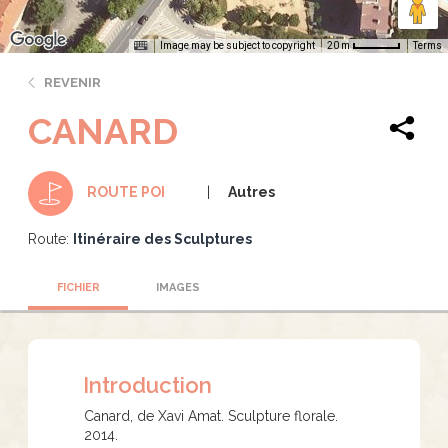
Image may be subject to copyright
Terms
20 m
REVENIR
CANARD
Autres
ROUTE POI
Route:
Itinéraire des Sculptures
FICHIER
IMAGES
Introduction
Canard, de Xavi Amat. Sculpture florale.
2014.