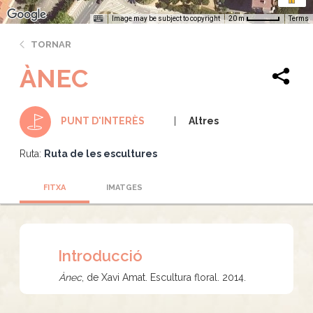
Image may be subject to copyright
Terms
20 m
TORNAR
ÀNEC
Altres
PUNT D'INTERÈS
Ruta:
Ruta de les escultures
FITXA
IMATGES
Introducció
Ànec
, de Xavi Amat. Escultura floral. 2014.