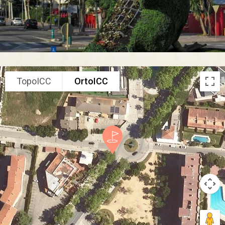
TopoICC
OrtoICC