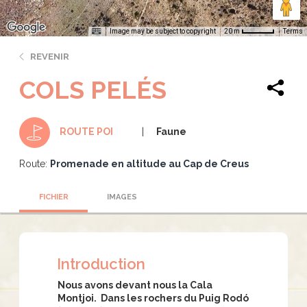
Image may be subject to copyright
Terms
20 m
REVENIR
COLS PELÉS
Faune
ROUTE POI
Route:
Promenade en altitude au Cap de Creus
FICHIER
IMAGES
Introduction
Nous avons devant nous la Cala
Montjoi. Dans les rochers du Puig Rodó