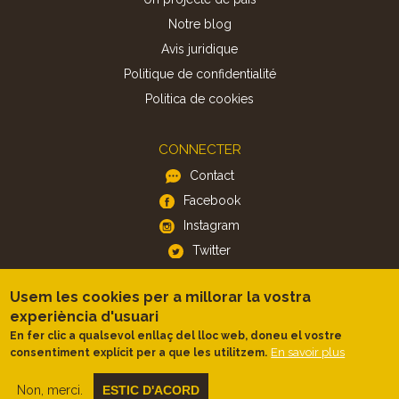
Notre blog
Avis juridique
Politique de confidentialité
Politica de cookies
CONNECTER
Contact
Facebook
Instagram
Twitter
Usem les cookies per a millorar la vostra
APP
experiència d'usuari
iOS
En fer clic a qualsevol enllaç del lloc web, doneu el vostre
Android
En savoir plus
consentiment explícit per a que les utilitzem.
Non, merci.
ESTIC D'ACORD