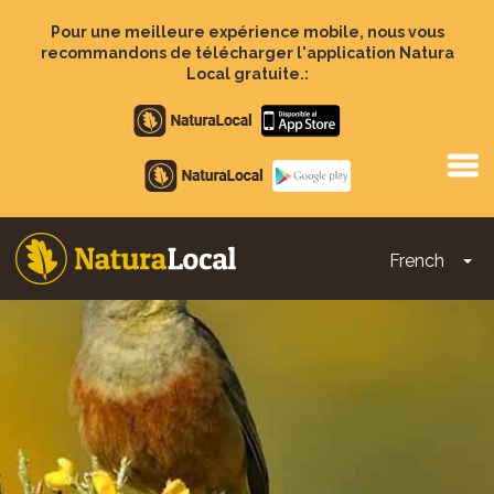
Aller
au
Pour une meilleure expérience mobile, nous vous
contenu
recommandons de télécharger l'application Natura
principal
Local gratuite.:
Apple
store
Google
Play
French
To
Main
navigation