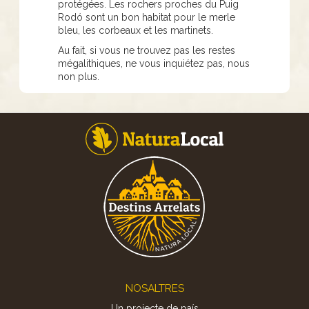
protégées. Les rochers proches du Puig
Rodó sont un bon habitat pour le merle
bleu, les corbeaux et les martinets.
Au fait, si vous ne trouvez pas les restes
mégalithiques, ne vous inquiétez pas, nous
non plus.
Footer
NOSALTRES
Un projecte de país