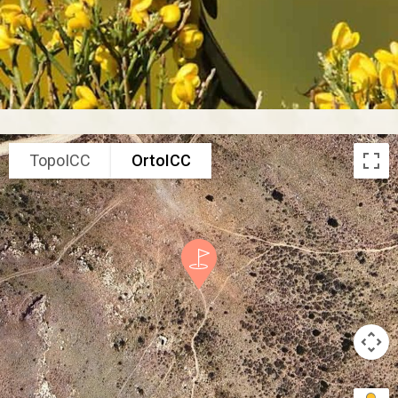
TopoICC
OrtoICC