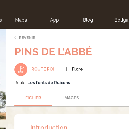
s
Mapa
App
Blog
Botiga
ion
REVENIR
PINS DE L’ABBÉ
Flore
ROUTE POI
Route:
Les fonts de Ruixons
FICHIER
IMAGES
Introduction