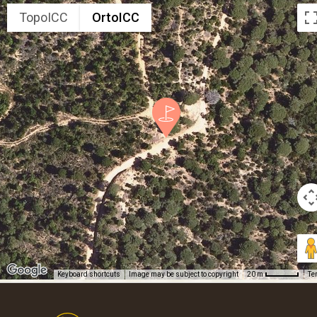
TopoICC
OrtoICC
Keyboard shortcuts
Image may be subject to copyright
Te
20 m
Footer