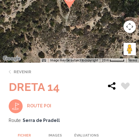
Image may be subject to copyright
Terms
20 m
REVENIR
DRETA 14
ROUTE POI
Route:
Serra de Pradell
FICHIER
IMAGES
ÉVALUATIONS