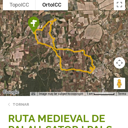
TopoICC
OrtoICC
Image may be subject to copyright
Terms
1 km
TORNAR
RUTA MEDIEVAL DE