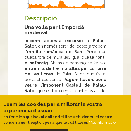
Descripció
Una volta per l'Empordà
medieval
Iniciem aquesta excursió a Palau-
Sator,
on només sortir del cotxe ja trobem
l'ermita romànica de Sant Pere
que
queda fora de muralles, igual que
la font i
el safareig.
Abans de començar a fer ruta
entrem a dintre muralles per la Torre
de les Hores
de Palau-Sator, que és el
portal al casc antic.
Pugem llavors per a
veure
l'imponent Castell de Palau-
Sator
que es troba en el punt més alt del
poble. Un cop feta la volta de
reconeixement a Palau-Sator fem camí cap
Usem les cookies per a millorar la vostra
a Sant Feliu de Boada.
experiència d'usuari
En qüestió de mitja hora,
caminant per
En fer clic a qualsevol enllaç del lloc web, doneu el vostre
paisatges que alberguen una rica
Més informació
consentiment explícit per a que les utilitzem.
fauna
, especialment d'ocells,
ens