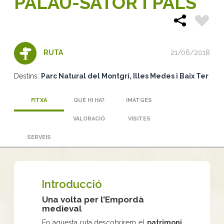
PALAU-SATOR I PALS
21/06/2018
RUTA
Destins:
Parc Natural del Montgrí, Illes Medes i Baix Ter
FITXA
QUÈ HI HA?
IMATGES
VALORACIÓ
VISITES
SERVEIS
Introducció
Una volta per l'Empordà
medieval
En aquesta ruta descobrirem el
patrimoni