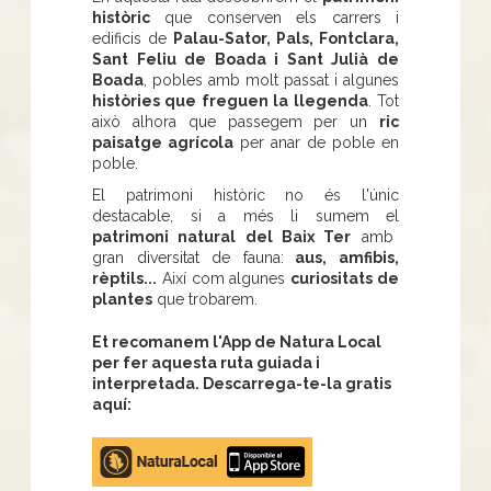
històric
que conserven els carrers i
edificis de
Palau-Sator, Pals, Fontclara,
Sant Feliu de Boada i Sant Julià de
Boada
, pobles amb molt passat i algunes
històries que freguen la llegenda
. Tot
això alhora que passegem per un
ric
paisatge agrícola
per anar de poble en
poble.
El patrimoni històric no és l'únic
destacable, si a més li sumem el
patrimoni natural del Baix Ter
amb
gran diversitat de fauna:
aus, amfibis,
rèptils...
Així com algunes
curiositats de
plantes
que trobarem.
Et recomanem l'App de Natura Local
per fer aquesta ruta guiada i
interpretada. Descarrega-te-la gratis
aquí:
Apple
store