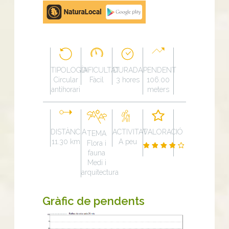
Google
Play
TIPOLOGÍA
DIFICULTAT
DURADA
PENDENT
Circular
Fàcil
3 hores
106.00
antihorari
meters
DISTÀNCIA
ACTIVITAT
VALORACIÓ
TEMA
11.30 km
A peu
Flora i
fauna
Medi i
arquitectura
Gràfic de pendents