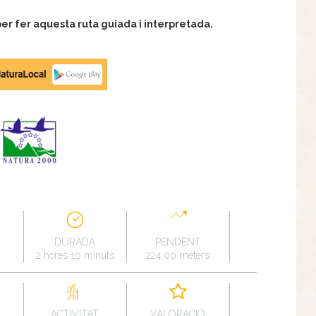
r fer aquesta ruta guiada i interpretada.
DURADA
PENDENT
2 hores 10 minuts
224.00 meters
ACTIVITAT
VALORACIÓ