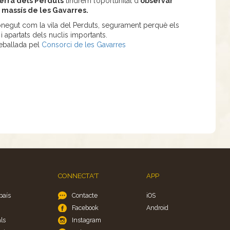
erra dels Perduts
tindrem l’oportunitat d’
observar
 massís de les Gavarres.
conegut com la vila del Perduts, segurament perquè els
i apartats dels nuclis importants.
reballada pel
Consorci de les Gavarres
CONNECTA'T
APP
país
Contacte
iOS
Facebook
Android
ls
Instagram