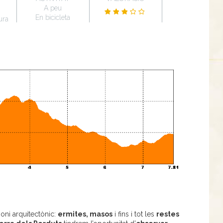
A peu
En bicicleta
ura
moni arquitectònic:
ermites, masos
i fins i tot les
restes