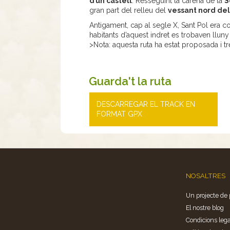
d’un castell
. Resseguint la carena de la
S
gran part del relleu del
vessant nord del
Antigament, cap al segle X, Sant Pol era 
habitants d’aquest indret es trobaven lluny 
>Nota: aquesta ruta ha estat proposada i t
Guarda't la ruta
DESCARREGAR EL TRACK EN
FORMAT GPX
NOSALTRES
Un projecte de 
El nostre blog
Condicions lega