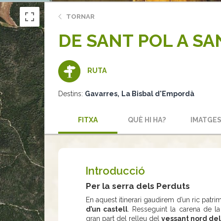
TORNAR
DE SANT POL A SA
RUTA
Destins:
Gavarres
La Bisbal d'Empordà
FITXA
QUÈ HI HA?
IMATGE
Introducció
Per la serra dels Perduts
En aquest itinerari gaudirem d’un ric patri
d’un castell
. Resseguint la carena de l
gran part del relleu del
vessant nord del