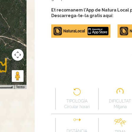
Et recomanem l'App de Natura Local pe
Descarrega-te-la gratis aquí:
Apple
Google
store
Play
Terms
TIPOLOGÍA
DIFICULTAT
Circular horari
Mitjana
DISTÀNCIA