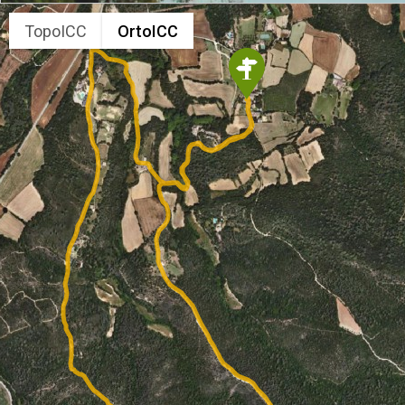
TopoICC
OrtoICC