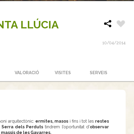
NTA LLÚCIA
10/04/2014
S
VALORACIÓ
VISITES
SERVEIS
moni arquitectònic:
ermites, masos
i fins i tot les
restes
a
Serra dels Perduts
tindrem l’oportunitat d’
observar
 massís de les Gavarres.