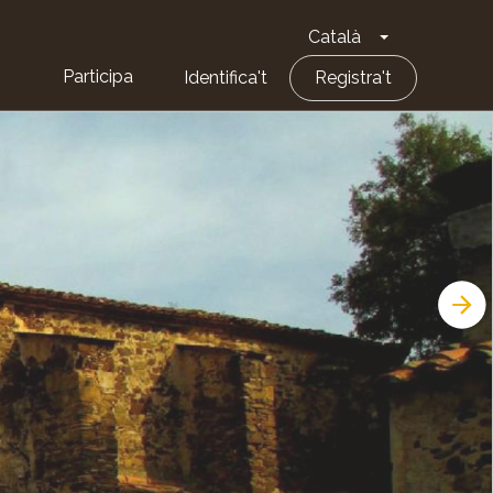
Català
Toggle Dropd
Participa
Identifica't
Registra't