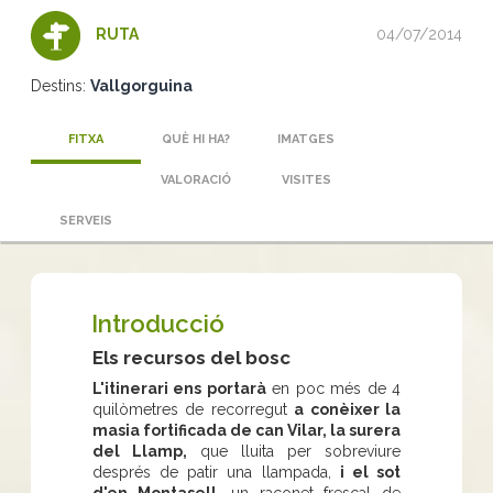
04/07/2014
RUTA
Destins:
Vallgorguina
FITXA
QUÈ HI HA?
IMATGES
VALORACIÓ
VISITES
SERVEIS
Introducció
Els recursos del bosc
L'itinerari ens portarà
en poc més de 4
quilòmetres de recorregut
a conèixer la
masia fortificada de can Vilar, la surera
del Llamp,
que lluita per sobreviure
després de patir una llampada,
i el sot
d'en Montasell,
un raconet frescal de