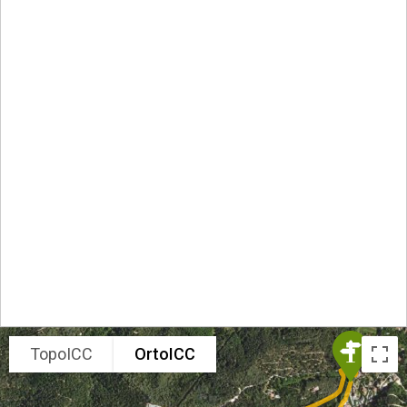
TopoICC
OrtoICC