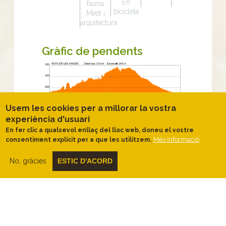
En
fauna
bicicleta
Medi i
arquitectura
Gràfic de pendents
Usem les cookies per a millorar la vostra
experiència d'usuari
Descripció
En fer clic a qualsevol enllaç del lloc web, doneu el vostre
Més informació
consentiment explícit per a que les utilitzem.
Els recursos del bosc
No, gràcies
ESTIC D'ACORD
L'itinerari ens portarà a conèixer la
masia fortificada de can Vilar, la surera
del Llamp
, que lluita per sobreviure
després de patir una llampada,
i el sot
d'en Montasell
, un raconet frescal de
vegetació frondosa. El paisatge que ens
acompanya és el resultat de l'alternança