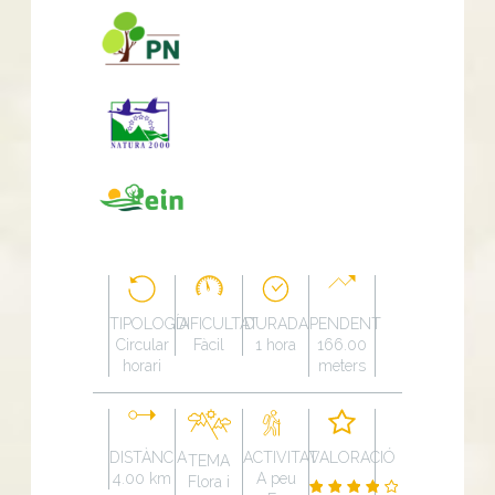
TIPOLOGÍA
DIFICULTAT
DURADA
PENDENT
Circular
Fàcil
1 hora
166.00
horari
meters
DISTÀNCIA
ACTIVITAT
VALORACIÓ
TEMA
4.00 km
A peu
Flora i