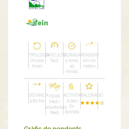
TIPOLOGÍA
DIFICULTAT
DURADA
PENDENT
Circular
Fàcil
2 hores
160.00
horari
45
meters
minuts
DISTÀNCIA
ACTIVITAT
VALORACIÓ
TEMA
9.80 km
A peu
Medi i
En
arquitectura
bicicleta
Medi
Gràfic de pendents