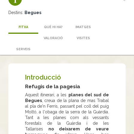
Destins:
Begues
FITXA
QUÈ HI HA?
IMATGES
VALORACIÓ
VISITES
SERVEIS
Introducció
Refugis de la pagesia
Aquest itinerari, a les
planes del sud de
Begues
, creua de la plana de mas Trabal
al pla de'n Ferris, passant pel coll del puig
Moltó, a l'obaga de la serra de la Guàrdia.
Tant a les planes com als vessants
forestals de la Guàrdia i de les
Tallarises
no deixarem de veure