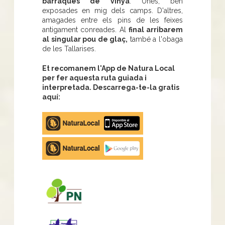
barraques de vinya
. Unes, ben
exposades en mig dels camps. D'altres,
amagades entre els pins de les feixes
antigament conreades. Al
final arribarem
al singular pou de glaç,
també a l'obaga
de les Tallarises.
Et recomanem l'App de Natura Local
per fer aquesta ruta guiada i
interpretada. Descarrega-te-la gratis
aquí:
Apple
store
Google
Play