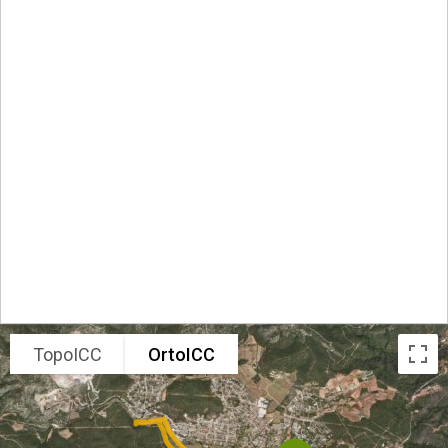
TopoICC
OrtoICC