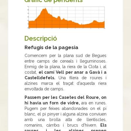
Descripció
Refugis de la pagesia
Comencem per la plana sud de Begues
entre camps de cereals i lleguminoses.
Enmig de la plana, la riera de la Clota i, al
costat,
el camí Vell per anar a Gavà i a
Castelldefels.
Una filera de roures i
alzines marca el traçat d'aquesta riera
envoltada de camps.
Passem per les Casetes del Roure, on
hi havia un forn de vidre,
ara en runes.
Pugem per feixes abandonades on el pi
blanc, el pi pinyer i alguna alzina conviuen
amb una brolla alta de llentiscles,
romanins, càrritxs i brucs d'hivern.
Els
roures i les alzines prenen