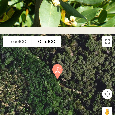
TopoICC
OrtoICC