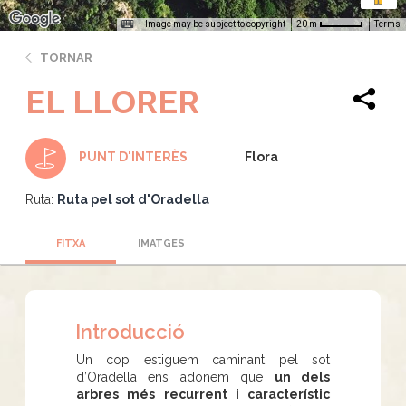
Image may be subject to copyright
Terms
20 m
TORNAR
EL LLORER
Flora
PUNT D'INTERÈS
Ruta:
Ruta pel sot d'Oradella
FITXA
IMATGES
Introducció
Un cop estiguem caminant pel sot
d’Oradella ens adonem que
un dels
arbres més recurrent i característic