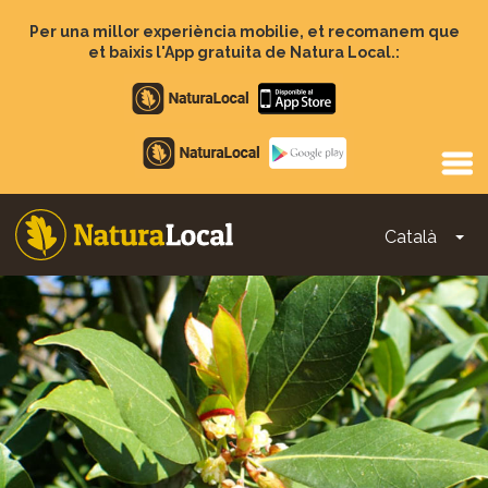
Vés
al
Per una millor experiència mobilie, et recomanem que
contingut
et baixis l'App gratuita de Natura Local.:
Apple
store
Google
Play
Català
To
Main
navigation