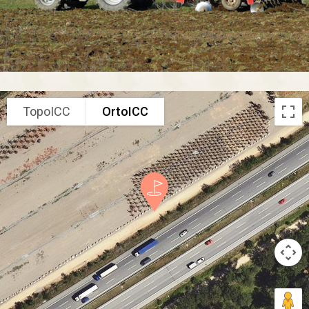
TopoICC
OrtoICC