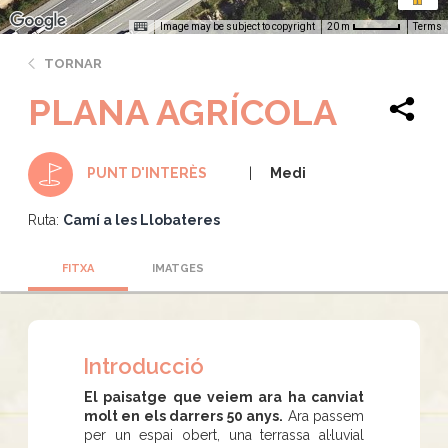
Image may be subject to copyright
Terms
20 m
TORNAR
PLANA AGRÍCOLA
Medi
PUNT D'INTERÈS
Ruta:
Camí a les Llobateres
FITXA
IMATGES
Introducció
El paisatge que veiem ara ha canviat
molt en els darrers 50 anys.
Ara passem
per un espai obert, una terrassa al·luvial