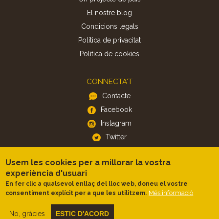
El nostre blog
Condicions legals
Política de privacitat
Politica de cookies
CONNECTA'T
Contacte
Facebook
Instagram
Twitter
Usem les cookies per a millorar la vostra
APP
experiència d'usuari
iOS
En fer clic a qualsevol enllaç del lloc web, doneu el vostre
Android
Més informació
consentiment explícit per a que les utilitzem.
No, gràcies
ESTIC D'ACORD