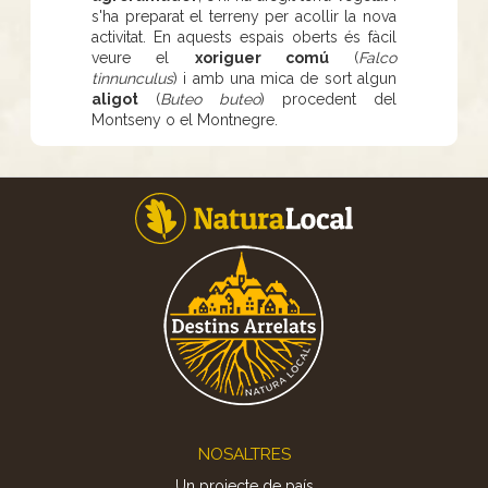
s'ha preparat el terreny per acollir la nova
activitat. En aquests espais oberts és fàcil
veure el
xoriguer comú
(
Falco
tinnunculus
) i amb una mica de sort algun
aligot
(
Buteo buteo
) procedent del
Montseny o el Montnegre.
Footer
NOSALTRES
Un projecte de país