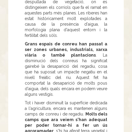
despullada de vegetació, on es
distingeixen els corriols que fa el ramat en
aquestes parts més planes. Les riberes han
estat històricament molt explotades a
causa de la presència d'aigua, la
morfologia plana d'aquest entorn i la
fertilitat dels sòls.
Grans espais de conreu han passat a
ser zones urbanes, industrials, xarxa
viària o també plantacions
. La
disminució dels conreus ha significat
gairebé la desaparició del regadiu, cosa
que ha suposat un impacte negatiu en el
nivell freàtic del riu. Aquest fet ha
comportat la desaparició de molts pous
d'aigua, dels quals encara en podem veure
alguns vestigis.
Tot i haver disminuït la superfície dedicada
a l'agricultura, encara es mantenen alguns
camps de conreu i de regadiu.
Molts dels
camps que ara veiem s'han adequat
per poder tornar-hi a fer un ús
agroramader
, s'hi ha afegit terra vegetal i