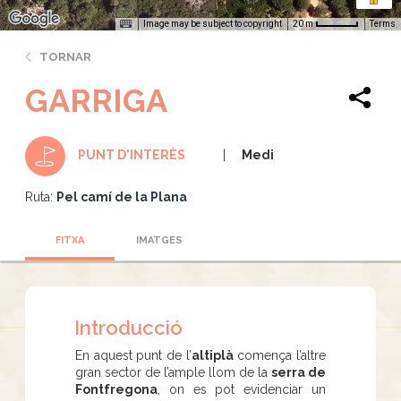
Image may be subject to copyright
Terms
20 m
TORNAR
GARRIGA
Medi
PUNT D'INTERÈS
Ruta:
Pel camí de la Plana
FITXA
IMATGES
Introducció
En aquest punt de l’
altiplà
comença l’altre
gran sector de l’ample llom de la
serra de
Fontfregona
, on es pot evidenciar un