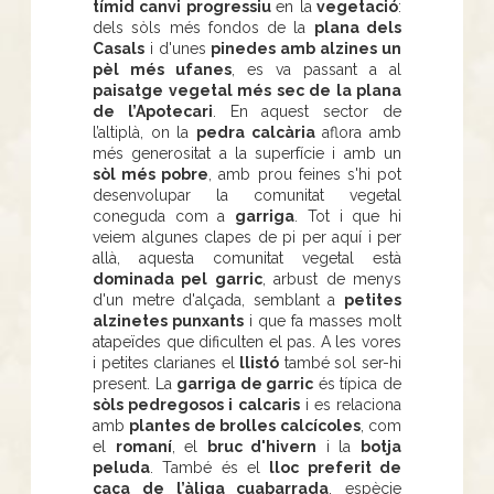
tímid canvi progressiu
en la
vegetació
:
dels sòls més fondos de la
plana dels
Casals
i d'unes
pinedes amb alzines un
pèl més ufanes
, es va passant a al
paisatge vegetal més sec de la plana
de l’Apotecari
. En aquest sector de
l’altiplà, on la
pedra calcària
aflora amb
més generositat a la superfície i amb un
sòl més pobre
, amb prou feines s'hi pot
desenvolupar la comunitat vegetal
coneguda com a
garriga
. Tot i que hi
veiem algunes clapes de pi per aquí i per
allà, aquesta comunitat vegetal està
dominada pel garric
, arbust de menys
d'un metre d'alçada, semblant a
petites
alzinetes punxants
i que fa masses molt
atapeïdes que dificulten el pas. A les vores
i petites clarianes el
llistó
també sol ser-hi
present. La
garriga de garric
és típica de
sòls pedregosos i calcaris
i es relaciona
amb
plantes de brolles calcícoles
, com
el
romaní
, el
bruc d'hivern
i la
botja
peluda
. També és el
lloc preferit de
caça de l’àliga cuabarrada
, espècie