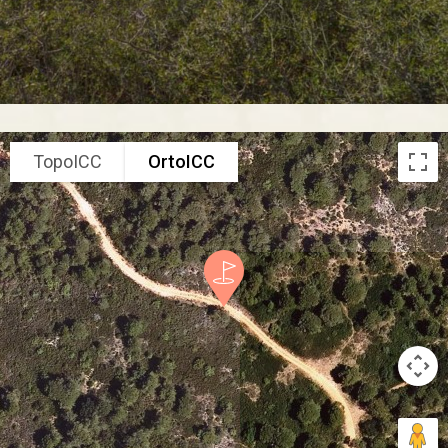
TopoICC
OrtoICC