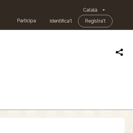
Català
Toggle Dropd
Participa
Identifica't
Registra't