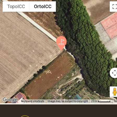
TopoICC
OrtoICC
Keyboard shortcuts
Image may be subject to copyright
Te
20 m
Footer