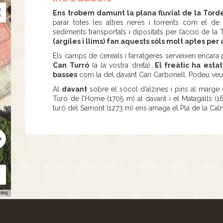
Ens trobem damunt la plana fluvial de la Tord
parar totes les altres rieres i torrents com el d
sediments transportats i dipositats per l’acció de la
(argiles i llims) fan aquests sòls molt aptes per 
Els camps de cereals i farratgeres serveixen encara 
Can Turró
(a la vostra dreta).
El freàtic ha esta
basses
com la del davant Can Carbonell. Podeu veu
Al
davant
sobre el sòcol d’alzines i pins al marg
Turó de l’Home (1705 m) al davant i el Matagalls (16
turó del Samont (1273 m) ens amaga el Pla de la Cal
rms