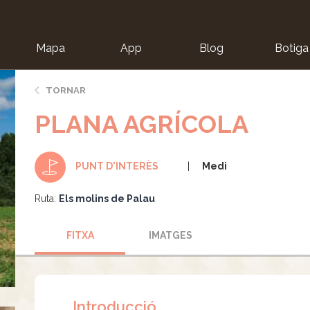
Mapa
App
Blog
Botiga
ion
TORNAR
PLANA AGRÍCOLA
Medi
PUNT D'INTERÈS
Ruta:
Els molins de Palau
FITXA
IMATGES
Introducció