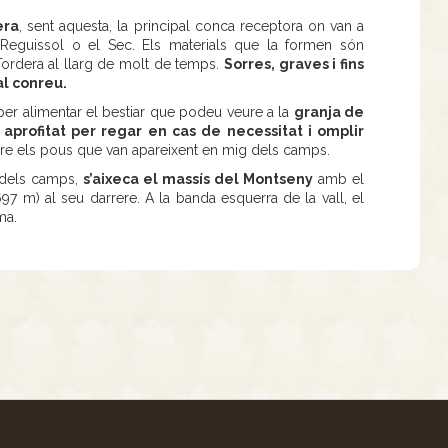
era
, sent aquesta, la principal conca receptora on van a
e Reguissol o el Sec. Els materials que la formen són
 Tordera al llarg de molt de temps.
Sorres, graves i fins
al conreu.
per alimentar el bestiar que podeu veure a la
granja de
t aprofitat per regar en cas de necessitat i omplir
re els pous que van apareixent en mig dels camps.
e dels camps,
s’aixeca el massís del Montseny
amb el
97 m) al seu darrere. A la banda esquerra de la vall, el
ma.