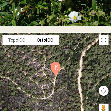
TopoICC
OrtoICC