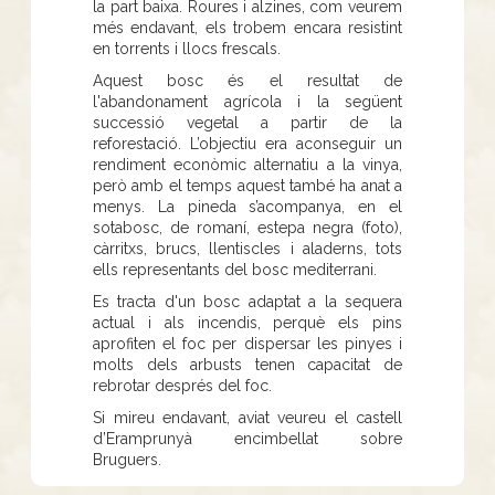
la part baixa. Roures i alzines, com veurem
més endavant, els trobem encara resistint
en torrents i llocs frescals.
Aquest bosc és el resultat de
l'abandonament agrícola i la següent
successió vegetal a partir de la
reforestació. L’objectiu era aconseguir un
rendiment econòmic alternatiu a la vinya,
però amb el temps aquest també ha anat a
menys. La pineda s’acompanya, en el
sotabosc, de romaní, estepa negra (foto),
càrritxs, brucs, llentiscles i aladerns, tots
ells representants del bosc mediterrani.
Es tracta d'un bosc adaptat a la sequera
actual i als incendis, perquè els pins
aprofiten el foc per dispersar les pinyes i
molts dels arbusts tenen capacitat de
rebrotar després del foc.
Si mireu endavant, aviat veureu el castell
d’Eramprunyà encimbellat sobre
Bruguers.