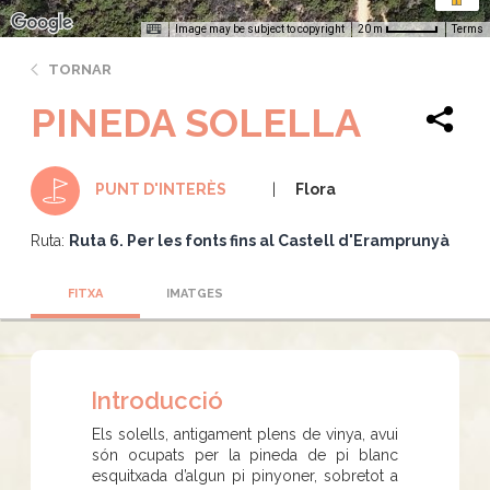
Image may be subject to copyright
Terms
20 m
TORNAR
PINEDA SOLELLA
Flora
PUNT D'INTERÈS
Ruta:
Ruta 6. Per les fonts fins al Castell d'Eramprunyà
FITXA
IMATGES
Introducció
Els solells, antigament plens de vinya, avui
són ocupats per la pineda de pi blanc
esquitxada d’algun pi pinyoner, sobretot a