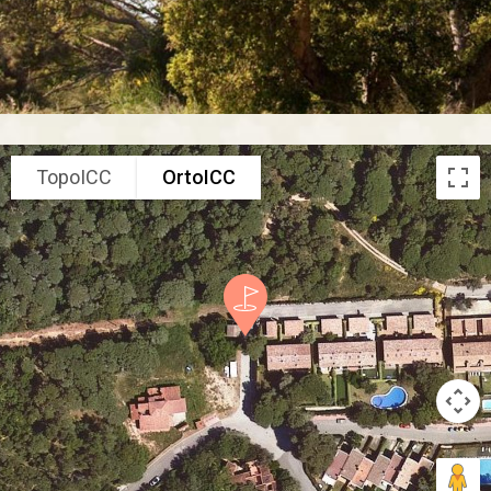
TopoICC
OrtoICC