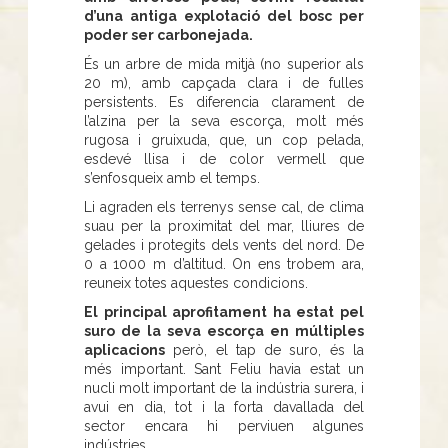
d’una antiga explotació del bosc per
poder ser carbonejada.
És un arbre de mida mitjà (no superior als
20 m), amb capçada clara i de fulles
persistents. Es diferencia clarament de
l’alzina per la seva escorça, molt més
rugosa i gruixuda, que, un cop pelada,
esdevé llisa i de color vermell que
s’enfosqueix amb el temps.
Li agraden els terrenys sense cal, de clima
suau per la proximitat del mar, lliures de
gelades i protegits dels vents del nord. De
0 a 1000 m d’altitud. On ens trobem ara,
reuneix totes aquestes condicions.
El principal aprofitament ha estat pel
suro de la seva escorça en múltiples
aplicacions
però, el tap de suro, és la
més important. Sant Feliu havia estat un
nucli molt important de la indústria surera, i
avui en dia, tot i la forta davallada del
sector encara hi perviuen algunes
indústries.