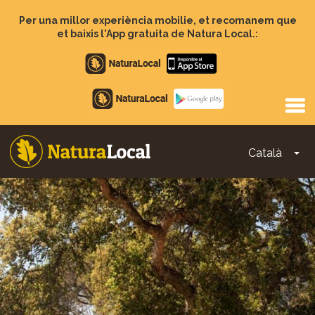
Vés
al
Per una millor experiència mobilie, et recomanem que
contingut
et baixis l'App gratuita de Natura Local.:
Apple
store
Google
Play
Català
To
Main
navigation