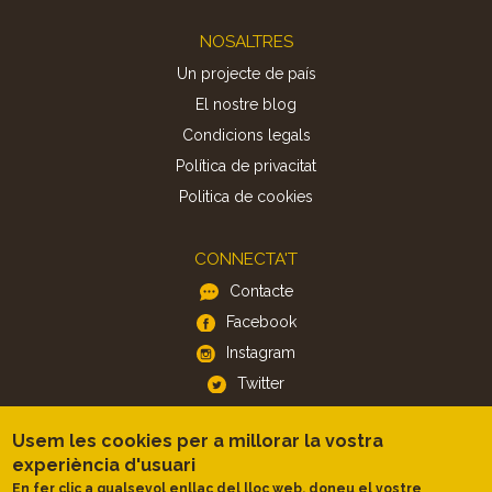
Footer
NOSALTRES
Un projecte de país
El nostre blog
Condicions legals
Política de privacitat
Politica de cookies
CONNECTA'T
Contacte
Facebook
Instagram
Twitter
Usem les cookies per a millorar la vostra
APP
experiència d'usuari
iOS
En fer clic a qualsevol enllaç del lloc web, doneu el vostre