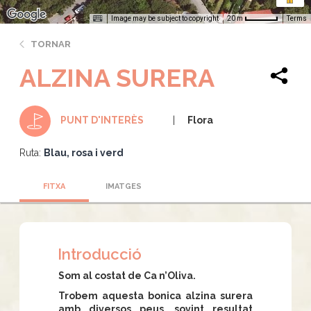
Image may be subject to copyright
Terms
20 m
TORNAR
ALZINA SURERA
Flora
PUNT D'INTERÈS
Ruta:
Blau, rosa i verd
FITXA
IMATGES
Introducció
Som al costat de Ca n’Oliva.
Trobem aquesta bonica alzina surera
amb diversos peus, sovint resultat