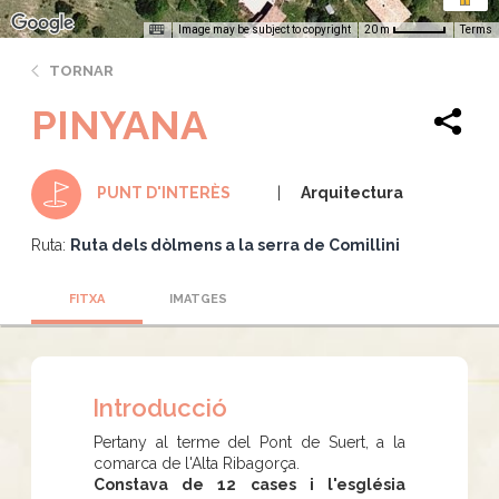
Image may be subject to copyright
Terms
20 m
TORNAR
PINYANA
Arquitectura
PUNT D'INTERÈS
Ruta:
Ruta dels dòlmens a la serra de Comillini
FITXA
IMATGES
Introducció
Pertany al terme del Pont de Suert, a la
comarca de l'Alta Ribagorça.
Constava de 12 cases i l'església