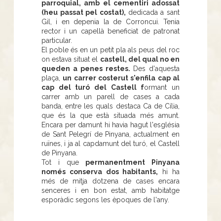
parroquial, amb el cementiri adossat
(heu passat pel costat),
dedicada a sant
Gil, i en depenia la de Corroncui. Tenia
rector i un capellà beneficiat de patronat
particular.
El poble és en un petit pla als peus del roc
on estava situat el
castell, del qual no en
queden a penes restes.
Des d'aquesta
plaça,
un carrer costerut s'enfila cap al
cap del turó del Castell f
ormant un
carrer amb un parell de cases a cada
banda, entre les quals destaca Ca de Cília,
que és la que està situada més amunt.
Encara per damunt hi havia hagut l'església
de Sant Pelegrí de Pinyana, actualment en
ruïnes, i ja al capdamunt del turó, el Castell
de Pinyana.
Tot i que
permanentment Pinyana
només conserva dos habitants,
hi ha
més de mitja dotzena de cases encara
senceres i en bon estat, amb habitatge
esporàdic segons les èpoques de l'any.