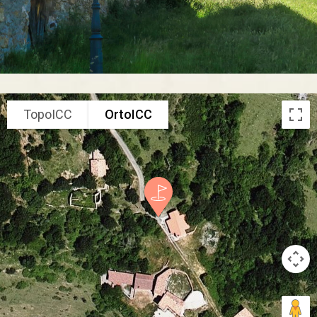
TopoICC
OrtoICC