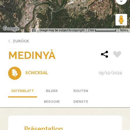
Image may be subject to copyright
Terms
2 km
ZURÜCK
MEDINYÀ
09/12/2024
SCHICKSAL
DATENBLATT
BILDER
ROUTEN
BESUCHE
DIENSTE
Präsentation