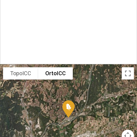
TopoICC
OrtoICC