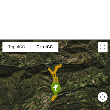
TopoICC
OrtoICC