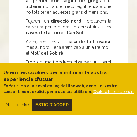
al primer d’un seguit de gorgs
que
trobarem durant el recorregut, encara que
no tots tenen aquestes grans dimensions.
Pujarem en
direcció nord
i creuarem la
carretera per prendre un corriol fins a les
cases de la Torre i Can Sol.
Avançarem fins a la
casa de la Llosada
,
més al nord, i enfilarem cap a un altre molí,
el
Molí del Sobirà
.
Prop del molí podrem observar una paret
de roca on es veuen força bé els estrats
Usem les cookies per a millorar la vostra
de sediments, i poc a poc avançarem fins a
experiència d'usuari
arribar a una
instal·lació d’aventures
verticals
als arbres, molt
propera a
En fer clic a qualsevol enllaç del lloc web, doneu el vostre
Campalans i el seu càmping
.
Weitere Informationen
consentiment explícit per a que les utilitzem.
Haurem de
creuar el càmping
i en
Nein, danke
ESTIC D'ACORD
sortirem per un petit corriol, allà
trobarem faigs i
d'altres arbres. Veurem
com segons l'orientació de la muntanya
canvia molt el paisatge vegetal i l’ambient.
Baixarem al llit del riu
després d’anar a