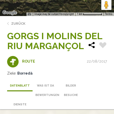
Image may be subject to copyright
Terms
1 km
ZURÜCK
GORGS I MOLINS DEL
RIU MARGANÇOL
22/08/2017
ROUTE
Ziele:
Borredà
DATENBLATT
WAS IST DA
BILDER
BEWERTUNGEN
BESUCHE
DIENSTE