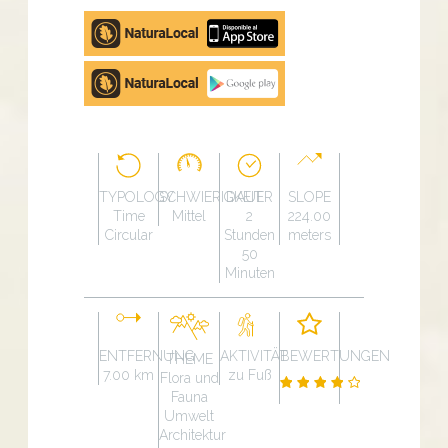
Apple
store
Google
Play
TYPOLOGY
SCHWIERIGKEIT
DAUER
SLOPE
Time
Mittel
2
224.00
Circular
Stunden
meters
50
Minuten
ENTFERNUNG
AKTIVITÄT
BEWERTUNGEN
THEME
7.00 km
zu Fuß
Flora und
Fauna
Umwelt
Architektur