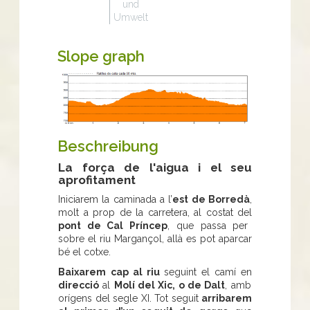
und
Umwelt
Slope graph
Beschreibung
La força de l'aigua i el seu
aprofitament
Iniciarem la caminada a l’
est de Borredà
,
molt a prop de la carretera, al costat del
pont de Cal Príncep
, que passa per
sobre el riu Margançol, allà es pot aparcar
bé el cotxe.
Baixarem
cap al riu
seguint el camí en
direcció
al
Molí del Xic, o de Dalt
, amb
orígens del segle XI. Tot seguit
arribarem