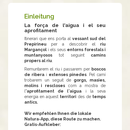
Einleitung
La força de l'aigua i el seu
aprofitament
Itinerari que ens porta al
vessant sud del
Prepirineu
per a descobrir el
riu
Margançol
i els seus
entorns forestals i
muntanyosos
tot seguint
camins
propers al riu
.
Remuntarem el riu i passarem per
boscos
de ribera
i
extenses pinedes
. Pel camí
trobarem un seguit de
gorgs, masies,
molins i rescloses
com a mostra de
l
'aprofitament de l'aigua
i la seva
energia en aquest
territori
des de
temps
antics.
Wir empfehlen Ihnen die lokale
Natura-App, diese Route zu machen.
Gratis-Aufkleber: