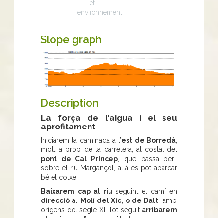
et
environnement
Slope graph
Description
La força de l'aigua i el seu
aprofitament
Iniciarem la caminada a l’
est de Borredà
,
molt a prop de la carretera, al costat del
pont de Cal Príncep
, que passa per
sobre el riu Margançol, allà es pot aparcar
bé el cotxe.
Baixarem
cap al riu
seguint el camí en
direcció
al
Molí del Xic, o de Dalt
, amb
orígens del segle XI. Tot seguit
arribarem