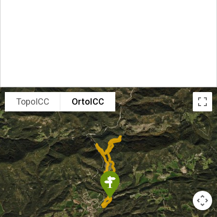
TopoICC
OrtoICC