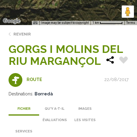
Image may be subject to copyright
Terms
1 km
REVENIR
GORGS I MOLINS DEL
RIU MARGANÇOL
22/08/2017
ROUTE
Destinations:
Borredà
FICHIER
QU'Y A-T-IL
IMAGES
ÉVALUATIONS
LES VISITES
SERVICES