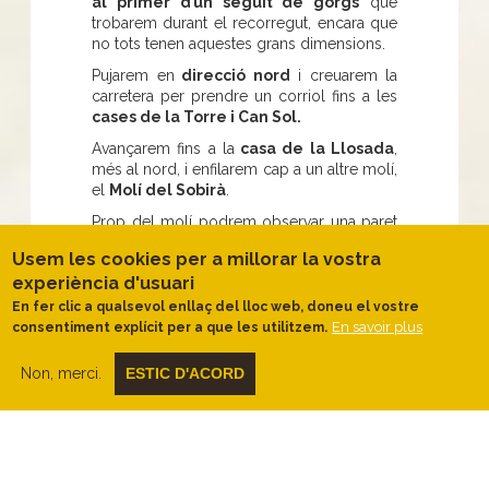
al primer d’un seguit de gorgs
que
trobarem durant el recorregut, encara que
no tots tenen aquestes grans dimensions.
Pujarem en
direcció nord
i creuarem la
carretera per prendre un corriol fins a les
cases de la Torre i Can Sol.
Avançarem fins a la
casa de la Llosada
,
més al nord, i enfilarem cap a un altre molí,
el
Molí del Sobirà
.
Prop del molí podrem observar una paret
de roca on es veuen força bé els estrats
Usem les cookies per a millorar la vostra
de sediments, i poc a poc avançarem fins a
experiència d'usuari
arribar a una
instal·lació d’aventures
verticals
als arbres, molt
propera a
En fer clic a qualsevol enllaç del lloc web, doneu el vostre
Campalans i el seu càmping
.
En savoir plus
consentiment explícit per a que les utilitzem.
Haurem de
creuar el càmping
i en
Non, merci.
ESTIC D'ACORD
sortirem per un petit corriol, allà
trobarem faigs i
d'altres arbres. Veurem
com segons l'orientació de la muntanya
canvia molt el paisatge vegetal i l’ambient.
Baixarem al llit del riu
després d’anar a