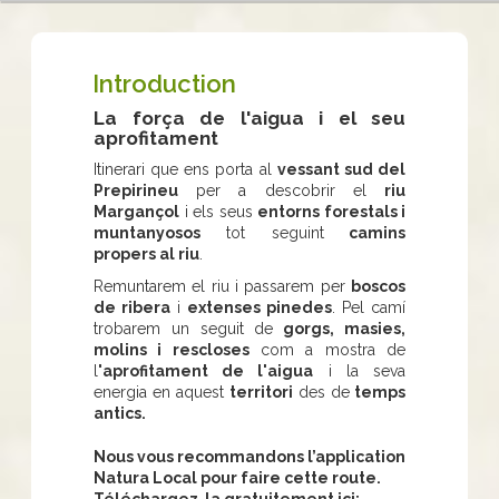
Introduction
La força de l'aigua i el seu
aprofitament
Itinerari que ens porta al
vessant sud del
Prepirineu
per a descobrir el
riu
Margançol
i els seus
entorns forestals i
muntanyosos
tot seguint
camins
propers al riu
.
Remuntarem el riu i passarem per
boscos
de ribera
i
extenses pinedes
. Pel camí
trobarem un seguit de
gorgs, masies,
molins i rescloses
com a mostra de
l
'aprofitament de l'aigua
i la seva
energia en aquest
territori
des de
temps
antics.
Nous vous recommandons l’application
Natura Local pour faire cette route.
Téléchargez-la gratuitement ici: