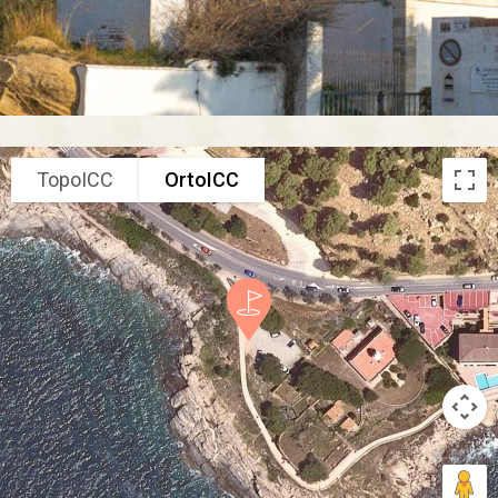
TopoICC
OrtoICC