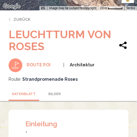
Image may be subject to copyright
Terms
20 m
ZURÜCK
LEUCHTTURM VON
ROSES
Architektur
ROUTE POI
Route:
Strandpromenade Roses
DATENBLATT
BILDER
Einleitung
"