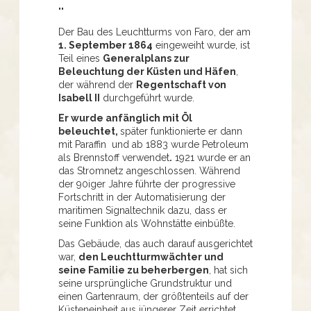
""
Der Bau des Leuchtturms von Faro, der am
1. September 1864
eingeweiht wurde, ist
Teil eines
Generalplans zur
Beleuchtung der Küsten und Häfen
,
der während der
Regentschaft von
Isabell II
durchgeführt wurde.
Er wurde anfänglich mit Öl
beleuchtet,
später funktionierte er dann
mit Paraffin und ab 1883 wurde Petroleum
als Brennstoff verwendet
.
1921 wurde er an
das Stromnetz angeschlossen. Während
der 90iger Jahre führte der progressive
Fortschritt in der Automatisierung der
maritimen Signaltechnik dazu, dass er
seine Funktion als Wohnstätte einbüßte.
Das Gebäude, das auch darauf ausgerichtet
war,
den Leuchtturmwächter und
seine Familie zu beherbergen
, hat sich
seine ursprüngliche Grundstruktur und
einen Gartenraum, der größtenteils auf der
Küsteneinheit aus jüngerer Zeit errichtet