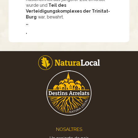
wurde und
Teil des
Verteidigungskomplexes der Trinitat-
Burg
war, bewahrt.
""
"
Footer
NOSALTRES