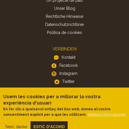
Un projecte de país
Unser Blog
Rechtliche Hinweise
Datenschutzrichtlinie
Politica de cookies
VERBINDEN
Kontakt
Facebook
Instagram
Twitter
Usem les cookies per a millorar la vostra
APP
experiència d'usuari
iOS
En fer clic a qualsevol enllaç del lloc web, doneu el vostre
Android
Weitere Informationen
consentiment explícit per a que les utilitzem.
Nein, danke
ESTIC D'ACORD