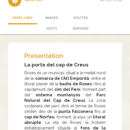
INDEX CARD
IMAGES
ROUTES
VISITS
SERVICES
Presentation
La porta del cap de Creus
Roses és un municipi situat a la meitat nord
de la
comarca de l’Alt Empordà
, entre el
litoral planer de la
badia de Roses
i fins al
capdamunt del
cim del Pení
, formant part
del
sistema muntanyós
del
Parc
Natural del Cap de Creus
. La zona
costanera del parc dins el terme de Roses
s’estén des de la
punta Falconera
fins al
cap de Norfeu
, formant, ja aquí, un
litoral
abrupte
. La vila de Roses, la trobem
estratègicament situada al
fons de la