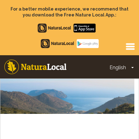
Skip
to
For a better mobile experience, we recommend that
main
you download the Free Nature Local App.:
content
Apple
store
Google
Play
English
To
Main
navigation