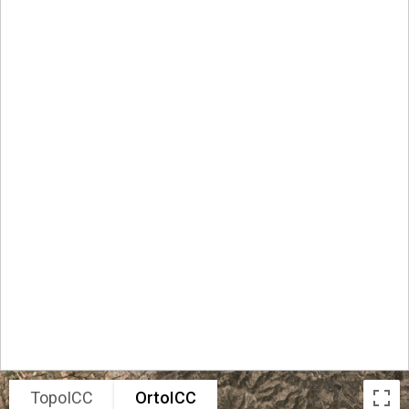
TopoICC
OrtoICC