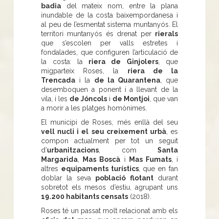
badia
del mateix nom, entre la plana
inundable de la costa baixempordanesa i
al peu de l’esmentat sistema muntanyós. El
territori muntanyós és drenat per
rierals
que s’escolen per valls estretes i
fondalades, que configuren l’articulació de
la costa: la
riera de Ginjolers
, que
migparteix Roses, la
riera de la
Trencada
i la
de la Quarantena
, que
desemboquen a ponent i a llevant de la
vila, i les
de Jóncols
i
de Montjoi
, que van
a morir a les platges homònimes.
El municipi de Roses, més enllà del seu
vell nucli i el seu creixement urbà
, es
compon actualment per tot un seguit
d’
urbanitzacions
, com
Santa
Margarida
,
Mas Boscà
i
Mas Fumats
, i
altres
equipaments turístics
, que en fan
doblar la seva
població flotant
durant
sobretot els mesos d’estiu, agrupant uns
19.200 habitants censats
(2018).
Roses té un passat molt relacionat amb els