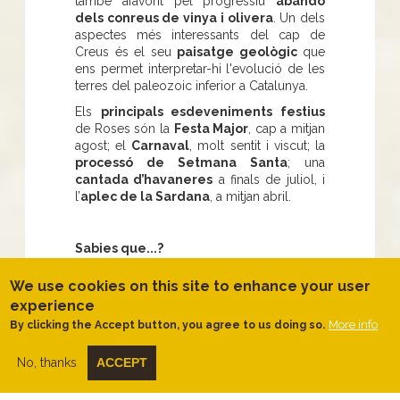
també afavorit pel progressiu
abandó
dels conreus de vinya i olivera
. Un dels
aspectes més interessants del cap de
Creus és el seu
paisatge geològic
que
ens permet interpretar-hi l'evolució de les
terres del paleozoic inferior a Catalunya.
Els
principals esdeveniments festius
de Roses són la
Festa Major
, cap a mitjan
agost; el
Carnaval
, molt sentit i viscut; la
processó de Setmana Santa
; una
cantada d’havaneres
a finals de juliol, i
l’
aplec de la Sardana
, a mitjan abril.
Sabies que...?
We use cookies on this site to enhance your user
Roses pot presumir realment d’uns
experience
indrets naturals ben conservats
, com la
More info
By clicking the Accept button, you agree to us doing so.
zona del
cap de Norfeu
, al límit del
terme de Roses amb el de Cadaqués, un
No, thanks
ACCEPT
dels trams més
espectaculars
i
solitaris
de la Costa Brava.