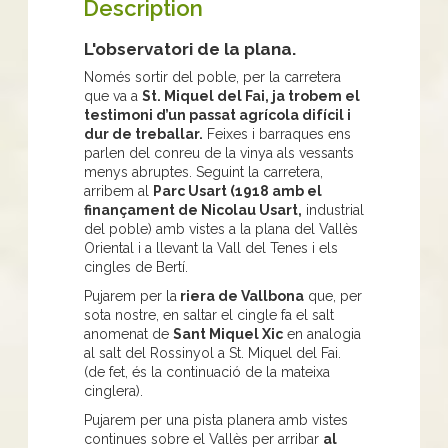
Description
L'observatori de la plana.
Només sortir del poble, per la carretera
que va a
St. Miquel del Fai, ja trobem el
testimoni d’un passat agrícola difícil i
dur de treballar.
Feixes i barraques ens
parlen del conreu de la vinya als vessants
menys abruptes. Seguint la carretera,
arribem al
Parc Usart (1918 amb el
finançament de Nicolau Usart,
industrial
del poble) amb vistes a la plana del Vallès
Oriental i a llevant la Vall del Tenes i els
cingles de Bertí.
Pujarem per la
riera de Vallbona
que, per
sota nostre, en saltar el cingle fa el salt
anomenat de
Sant Miquel Xic
en analogia
al salt del Rossinyol a St. Miquel del Fai.
(de fet, és la continuació de la mateixa
cinglera).
Pujarem per una pista planera amb vistes
continues sobre el Vallès per arribar
al