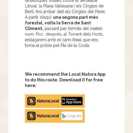
fantàstiques visuals sobre la Serralada
Litoral, la Plana Vallesana i els Cingles de
Bertí, fins arribar dalt els Cingles del Perer.
A partir d’aquí,
una segona part més
forestal, volta la Serra de Sant
Climent,
passant per l’ermita del mateix
nom. Poc després, al Torrent dels Horts,
enllaçarem amb el camí Reial que ens
torna al poble pel Pla de la Costa.
We recommend the Local Natura App
to do this route. Download it for free
here:
Apple
store
Google
Play