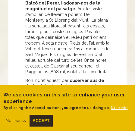
Balcó del Perer, i adonar-nos de la
magnitud del paisatge
. Ara, les vistes
s’amplien de llevant a ponent. Del
Montseny a St. Llorenç del Munt. La plana
i la serralada litoral al davant i als costats,
turons, graus, costes i cingles. Paraules
totes que defineixen el relleu petri on ens
trobem. A sota nostre, Riells del Fai, amb la
Vall del Tenes que entra fins al monestir de
Sant Miquel. Els cingles de Bertí amb el
relleu abrupte del turó de les Onze hores,
el castell de Clascar al seu darrera i el
Puiggraciós (808 m), isolat, a la seva dreta.
Bon indret aquest, per
observar aus de
dia i estels de nit.
Adonar-nos de la
geologia dels cingles, amb els seus
We use cookies on this site to enhance your user
materials clarament diferenciats pels
experience
colors. Gresos blancs a sobre i
More info
By clicking the Accept button, you agree to us doing so.
conglomerats vermells a sota. Mentrestant
podem mirar de trobar algun fòssil a les
No, thanks
ACCEPT
calcàries que trepitgem.
Comencem a girar cap enrere, passant per