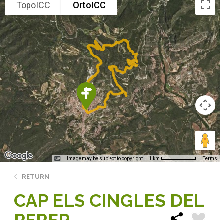
TopoICC
OrtoICC
Image may be subject to copyright
Terms
1 km
RETURN
CAP ELS CINGLES DEL
PERER