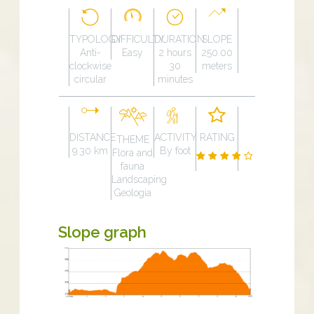
TYPOLOGY
DIFFICULTY
DURATION
SLOPE
Anti-
Easy
2 hours
250.00
clockwise
30
meters
circular
minutes
DISTANCE
ACTIVITY
RATING
THEME
9.30 km
By foot
Flora and
fauna
Landscaping
Geologia
Slope graph