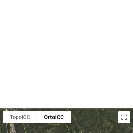
TopoICC
OrtoICC