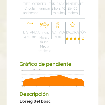
TIPOLOGÍA
DIFICULTAD
DURACIÓN
PENDIENTE
Circular
Familiar
1 hora 30
194.00
antihorario
minutos
meters
DISTANCIA
ACTIVIDAD
VALORACIÓN
TEMA
4.10 km
A pie
Flora y
fauna
Medio
ambiente
Gráfico de pendiente
Descripción
L'oreig del bosc