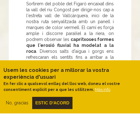
Sortirem del poble del Figaró encaixat dins
la vall del riu Congost per dirigir-nos cap a
l'estreta vall de Vallcàrquera, inici de la
nostra ruta senyalitzada amb un panell i
marques de color vermell. El camí es força
ample i discorre paral·lel a la riera, on
podrem observar les
capritxoses formes
que l'erosió fluvial ha modelat a la
roca
. Diversos salts d'aigua i gorgs ens
refrescaran els sentits fins a arribar a la
Font de la Noguera Punxeguda, sovint
eixuta, on podrem fer un repòs a l'àrea que
Usem les cookies per a millorar la vostra
hi ha habilitada.
experiència d'usuari
A partir d'aquest punt el camí és estret i
En fer clic a qualsevol enllaç del lloc web, doneu el vostre
Más info
sinuós, les capçades dels arbres gairebé
consentiment explícit per a que les utilitzem.
no deixen passar la llum del sol, fent
d'aquest indret un racó molt ombrívol i
No, gracias
ESTIC D'ACORD
frescal. Passarem pel peu de
les restes
d'un antic molí hidràulic i la seva gran
bassa
tot deixant enrere la masia de Can
Xicota i
l'església romànica de Sant
Pere de Vallcàrquera.