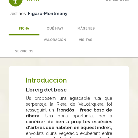
Destinos:
Figaró-Montmany
FICHA
QUÉ HAY?
IMÁGENES
VALORACIÓN
VISITAS
SERVICIOS
Introducción
L'oreig del bosc
Us proposem una agradable ruta que
serpenteja la Riera de Vallcàrquera tot
resseguint un
frondós i fresc bosc de
ribera.
Una bona oportunitat per a
conèixer de ben a prop les espècies
d'arbres que habiten en aquest indret,
envoltats d'una vegetació exuberant entre