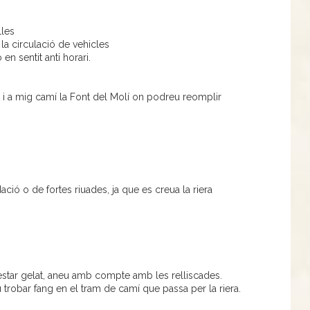
les
la circulació de vehicles
 en sentit anti horari.
u i a mig camí la Font del Molí on podreu reomplir
dació o de fortes riuades, ja que es creua la riera
 estar gelat, aneu amb compte amb les relliscades.
 trobar fang en el tram de camí que passa per la riera.