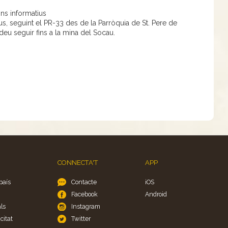
ns informatius
s, seguint el PR-33 des de la Parròquia de St. Pere de
deu seguir fins a la mina del Socau.
CONNECTA'T
APP
país
Contacte
iOS
Facebook
Android
ls
Instagram
citat
Twitter