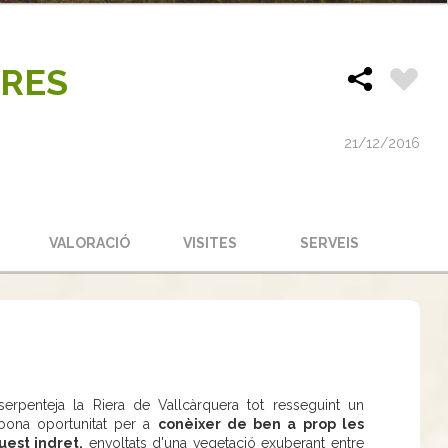
BRES
21/12/2016
S
VALORACIÓ
VISITES
SERVEIS
rpenteja la Riera de Vallcàrquera tot resseguint un
ona oportunitat per a
conèixer de ben a prop les
est indret,
envoltats d'una vegetació exuberant entre