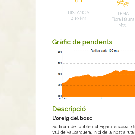
DISTÀNCIA
TEMA
4.10 km
Flora i fauna
Medi
Gràfic de pendents
Descripció
L'oreig del bosc
Sortirem del poble del Figaró encaixat din
vall de Vallcàrquera, inici de la nostra r