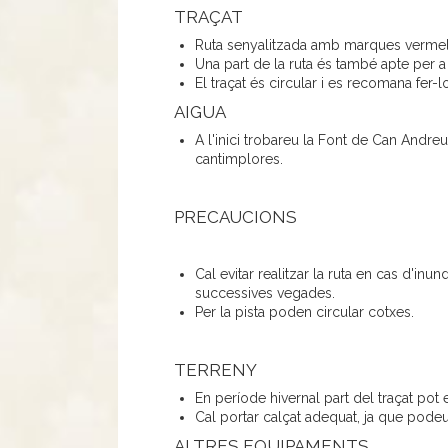
TRAÇAT
Ruta senyalitzada amb marques vermel
Una part de la ruta és també apte per a 
El traçat és circular i es recomana fer-lo
AIGUA
A l'inici trobareu la Font de Can Andre
cantimplores.
PRECAUCIONS
Cal evitar realitzar la ruta en cas d'inun
successives vegades.
Per la pista poden circular cotxes.
TERRENY
En període hivernal part del traçat pot
Cal portar calçat adequat, ja que podeu
ALTRES EQUIPAMENTS