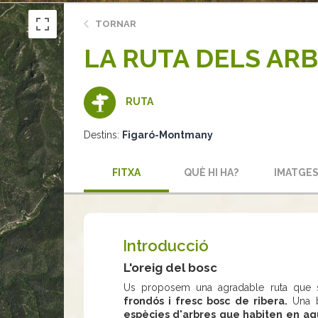
TORNAR
LA RUTA DELS AR
RUTA
Destins:
Figaró-Montmany
FITXA
QUÈ HI HA?
IMATGE
Introducció
L'oreig del bosc
Us proposem una agradable ruta que se
frondós i fresc bosc de ribera.
Una b
espècies d'arbres que habiten en aqu