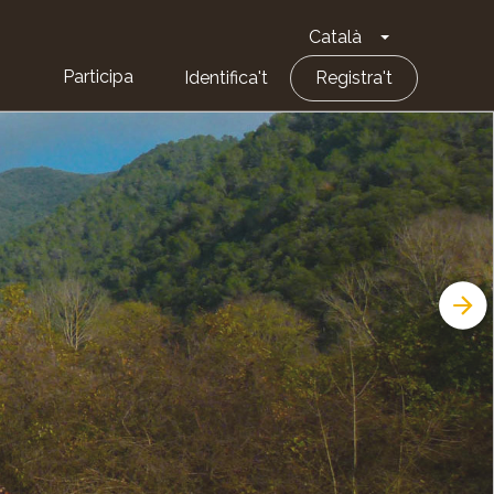
Català
Toggle Dropd
Participa
Identifica't
Registra't