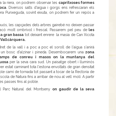
l a la riera, on podrem observar les
capritxoses formes
roca
. Diversos salts d'aigua i gorgs ens refrescaran els
guera Punxeguda, sovint eixuta, on podrem fer un repòs a
 sinuós, les capçades dels arbres gairebé no deixen passar
 racó molt ombrívol i frescal. Passarem pel peu de
les
eva gran bassa
tot deixant enrere la masia de Can Xicota
 Vallcàrquera.
et de la vall i a poc a poc el soroll de l'aigua s'anirà
s un bosc d'alzinar i pineda. Desembocarem una
zona
 camps de conreu i masos on la muntanya del
uosa
per la seva cara sud. Un paisatge obert i lluminós
er estat caminant tota l'estona envoltats de gran densitat
le camí de tornada tot passant a tocar de la Rectoria de
ola de Natura fins a arribar de nou al vell molí. A partir
s passes fins al poble.
el Parc Natural del Montseny
on gaudir de la seva