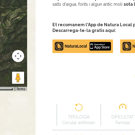
salts d'aigua, fonts i algun antic molí
sota 
Et recomanem l'App de Natura Local pe
Descarrega-te-la gratis aquí:
Apple
Google
store
Play
Terms
TIPOLOGÍA
DIFICULTAT
Circular antihorari
Familiar