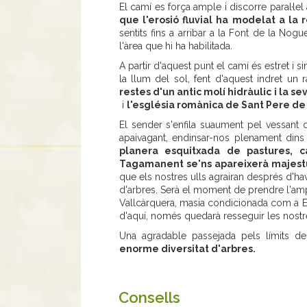
El camí es força ample i discorre paral·le
que l'erosió fluvial ha modelat a la 
sentits fins a arribar a la Font de la No
l'àrea que hi ha habilitada.
A partir d'aquest punt el camí és estret i
la llum del sol, fent d'aquest indret un
restes d'un antic molí hidràulic i la s
i
l'església romànica de Sant Pere de
El sender s'enfila suaument pel vessant dr
apaivagant, endinsar-nos plenament din
planera esquitxada de pastures,
Tagamanent se'ns apareixerà majest
que els nostres ulls agrairan després d'hav
d'arbres. Serà el moment de prendre l'amp
Vallcàrquera, masia condicionada com a Esc
d'aquí, només quedarà resseguir les nostre
Una agradable passejada pels límits d
enorme diversitat d'arbres.
Consells