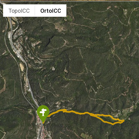
TopoICC
OrtoICC