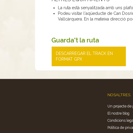
La ruta està senyalitzada amb uns plafo
Podeu visitar l'aqüeducte de Can Dosriu
Vallcàrquera. En la mateixa direcció po
Guarda't la ruta
DESCARREGAR EL TRACK EN
FORMAT GPX
NOSALTRES
Un projecte de 
El nostre blog
Condicions lega
Política de priva