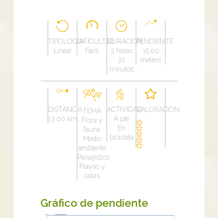
TIPOLOGÍA
DIFICULTAD
DURACIÓN
PENDIENTE
Lineal
Fácil
3 horas
15.00
30
meters
minutos
DISTANCIA
ACTIVIDAD
VALORACIÓN
TEMA
13.00 km
A pie
Flora y
En
fauna
bicicleta
Medio
ambiente
Paisajístico
Playas y
calas
Gráfico de pendiente