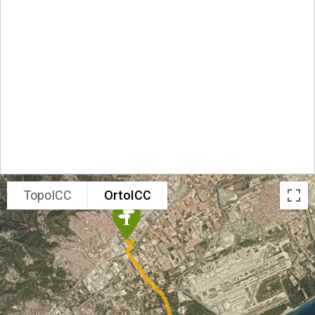
TopoICC
OrtoICC