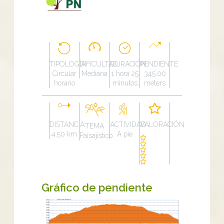
TIPOLOGÍA
DIFICULTAD
DURACIÓN
PENDIENTE
Circular
Mediana
1 hora 25
345.00
horario
minutos
meters
DISTANCIA
ACTIVIDAD
VALORACIÓN
TEMA
4.50 km
A pie
Paisajístico
Gráfico de pendiente