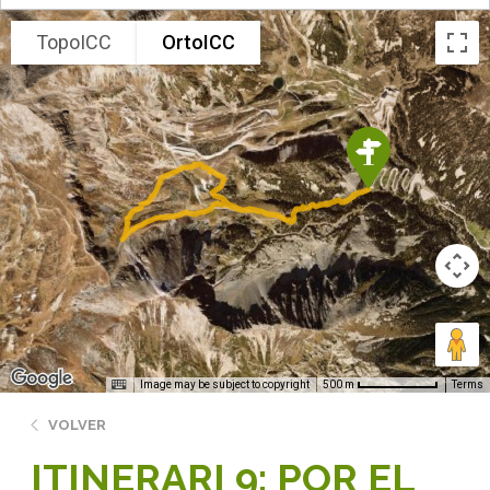
TopoICC
OrtoICC
Image may be subject to copyright
Terms
500 m
VOLVER
ITINERARI 9: POR EL