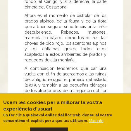
fondo, el Canigó, y a la derecha, la parte
cimera del Costabona.
Ahora es el momento de disfrutar de los
prados alpinos, de la fauna y de la flora
que a buen seguro, si no tenéis prisa, iréis
descubriendo. Rebecos, muflones,
marmotas o pájaros como los buitres, las
chovas de pico rojo, los acentores alpinos
y los collalbas grises, todos ellos
adaptados a estos ambientes de prados y
roquedos de alta montaña.
A continuación tendremos que dar una
vuelta con el fin de acercarnos a las ruinas
del antiguo refugio, el primero del estado
(1909), y también a las pequeñas ciénagas
de los alrededores de la surgencia del Ter
.
Usem les cookies per a millorar la vostra
De ahí, ya de bajada, enlazaremos con el
experiència d'usuari
camino de subida y hasta el aparcamiento
En fer clic a qualsevol enllaç del lloc web, doneu el vostre
pasando de nuevo por el actual refugio
Más info
consentiment explícit per a que les utilitzem.
Ulldeter.