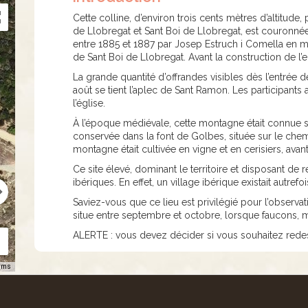
Cette colline, d’environ trois cents mètres d’altitu
de Llobregat et Sant Boi de Llobregat, est couronné
entre 1885 et 1887 par Josep Estruch i Comella en m
de Sant Boi de Llobregat. Avant la construction de l
La grande quantité d’offrandes visibles dès l’entrée de
août se tient l’aplec de Sant Ramon. Les participants
l’église.
À l’époque médiévale, cette montagne était connue
conservée dans la font de Golbes, située sur le che
montagne était cultivée en vigne et en cerisiers, av
Ce site élevé, dominant le territoire et disposant de
ibériques. En effet, un village ibérique existait autre
Saviez-vous que ce lieu est privilégié pour l’observa
situe entre septembre et octobre, lorsque faucons, mi
ALERTE : vous devez décider si vous souhaitez re
rms