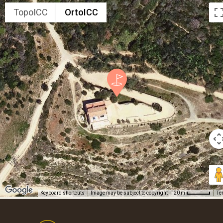
TopoICC
OrtoICC
Keyboard shortcuts
Image may be subject to copyright
Te
20 m
Footer