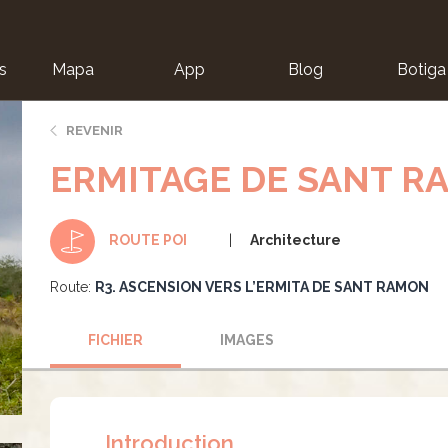
s
Mapa
App
Blog
Botiga
ion
REVENIR
ERMITAGE DE SANT 
Architecture
ROUTE POI
Route:
R3. ASCENSION VERS L’ERMITA DE SANT RAMON
FICHIER
IMAGES
Introduction