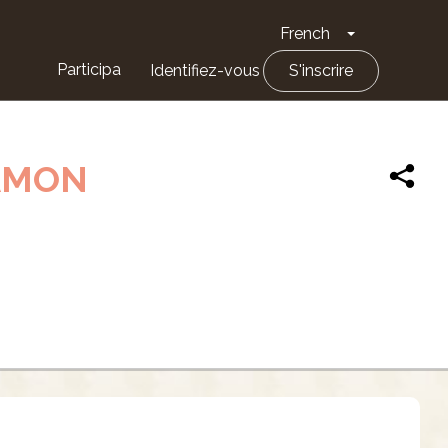
French
Toggle Drop
Participa
Identifiez-vous
S'inscrire
RAMON