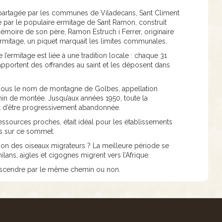
de, partagée par les communes de Viladecans, Sant Climent
e par le populaire ermitage de Sant Ramon, construit
émoire de son père, Ramon Estruch i Ferrer, originaire
’ermitage, un piquet marquait les limites communales.
 l’ermitage est liée à une tradition locale : chaque 31
 apportent des offrandes au saint et les déposent dans
 sous le nom de montagne de Golbes, appellation
min de montée. Jusqu’aux années 1950, toute la
ant d’être progressivement abandonnée.
 ressources proches, était idéal pour les établissements
fois sur ce sommet.
tion des oiseaux migrateurs ? La meilleure période se
lans, aigles et cigognes migrent vers l’Afrique.
descendre par le même chemin ou non.