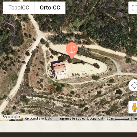
TopoICC
OrtoICC
Keyboard shortcuts
Image may be subject to copyright
Te
20 m