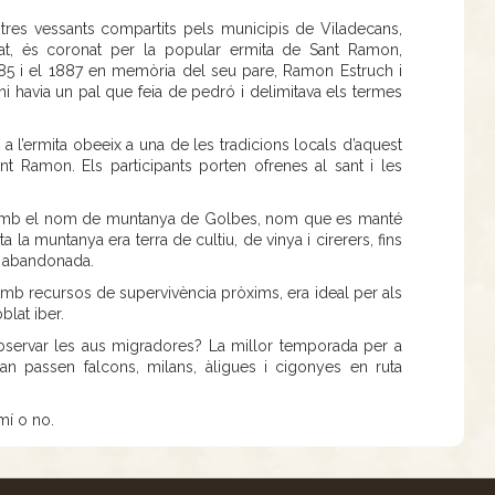
 tres vessants compartits pels municipis de Viladecans,
at, és coronat per la popular ermita de Sant Ramon,
885 i el 1887 en memòria del seu pare, Ramon Estruch i
hi havia un pal que feia de pedró i delimitava els termes
 a l’ermita obeeix a una de les tradicions locals d’aquest
ant Ramon. Els participants porten ofrenes al sant i les
a amb el nom de muntanya de Golbes, nom que es manté
 la muntanya era terra de cultiu, de vinya i cirerers, fins
r abandonada.
 amb recursos de supervivència pròxims, era ideal per als
oblat iber.
observar les aus migradores? La millor temporada per a
uan passen falcons, milans, àligues i cigonyes en ruta
amí o no.