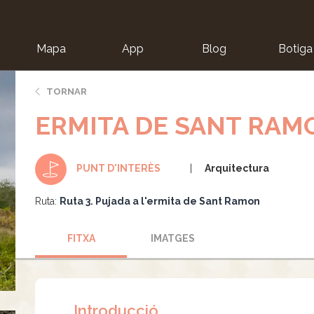
Mapa
App
Blog
Botiga
ion
TORNAR
ERMITA DE SANT RAM
Arquitectura
PUNT D'INTERÈS
Ruta:
Ruta 3. Pujada a l'ermita de Sant Ramon
FITXA
IMATGES
Introducció