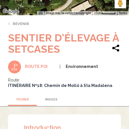
Image may be subject to copyright
Terms
20 m
REVENIR
SENTIER D'ÉLEVAGE À
SETCASES
Environnement
ROUTE POI
Route:
ITINÉRAIRE Nº18: Chemin de Molló à Sta Madalena
FICHIER
IMAGES
Introduction