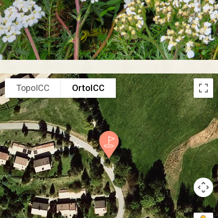
TopoICC
OrtoICC