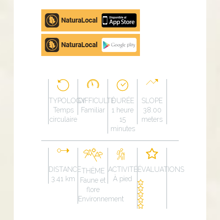
Apple
store
Google
Play
TYPOLOGY
DIFFICULTÉ
DURÉE
SLOPE
Temps
Familiar
1 heure
38.00
circulaire
15
meters
minutes
DISTANCE
ACTIVITÉ
ÉVALUATIONS
THÈME
3.41 km
À pied
Faune et
flore
Environnement