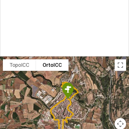
TopoICC
OrtoICC