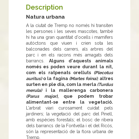
Description
Natura urbana
A la ciutat de Tremp no només hi transiten
les persones i les seves mascotes, també
hi ha una gran quantitat d'ocells i mamífers
autòctons que viuen i crien sota les
balconades dels carrers, als arbres del
parc i en els racons més amagats dels
barrancs.
Alguns d'aquests animals
només es poden veure durant la nit,
com els ratpenats orelluts
(Plecotus
auritus)
o la fagina
(Martes foina);
altres
surten en ple dia, com la merla
(Turdus
merula)
i la mallerenga carbonera
(Parus major)
, que podem trobar
alimentant-se entre la vegetació.
L'arbrat viari curosament cuidat pels
jardiners; la vegetació del parc del Pinell,
amb espècies forestals; el bosc de ribera
dels barrancs de la Fontvella i el del Ricós,
són la representació de la flora urbana de
Tremp.