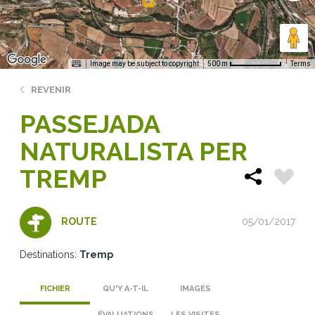
Image may be subject to copyright
Terms
500 m
REVENIR
PASSEJADA
NATURALISTA PER
TREMP
05/01/2017
ROUTE
Destinations:
Tremp
FICHIER
QU'Y A-T-IL
IMAGES
ÉVALUATIONS
LES VISITES