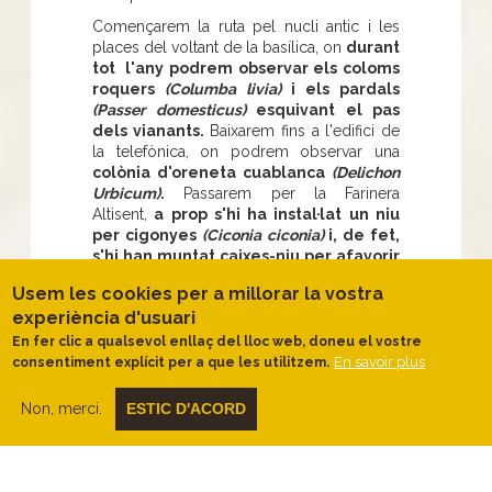
Començarem la ruta pel nucli antic i les
places del voltant de la basílica, on
durant
tot l'any podrem observar els coloms
roquers
(Columba livia)
i els pardals
(Passer domesticus)
esquivant el pas
dels vianants.
Baixarem fins a l'edifici de
la telefònica, on podrem observar una
colònia d'oreneta cuablanca
(Delichon
Urbicum)
.
Passarem per la Farinera
Altisent,
a prop s'hi ha instal·lat un niu
per cigonyes
(Ciconia ciconia)
i, de fet,
s'hi han muntat caixes-niu per afavorir
la cria del falciot negre
(Apus apus)
i
Usem les cookies per a millorar la vostra
de la pipistrel·la o ratpenat
experiència d'usuari
comú
(Pipistrellus pipistrellus)
.
Seguirem
fins al proper
parc del Pinell, on una
En fer clic a qualsevol enllaç del lloc web, doneu el vostre
extensa zona verda acull, entre
En savoir plus
consentiment explícit per a que les utilitzem.
d'altres, els fugissers esquirols
(Sciurus vulgaris)
.
Continuem baixant fins
Non, merci.
ESTIC D'ACORD
al carrer de l'Onze de Setembre, on un
plafó ens situa dins l'entorn de la ribera de
la Noguera Pallaresa i la comarca del
Pallars Jussà. Tornarem pujant pel cantó