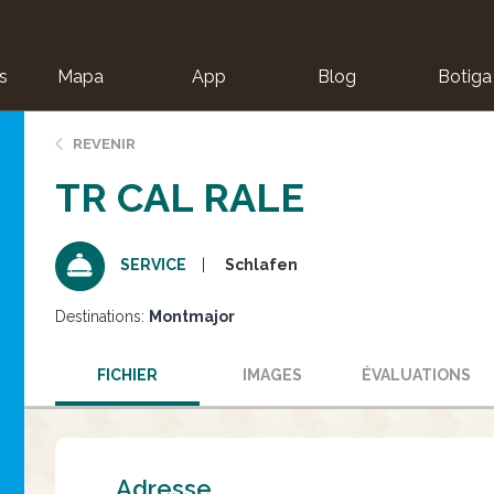
s
Mapa
App
Blog
Botiga
ion
REVENIR
TR CAL RALE
Schlafen
SERVICE
Destinations:
Montmajor
FICHIER
IMAGES
ÉVALUATIONS
Adresse