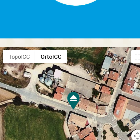
TopoICC
OrtoICC