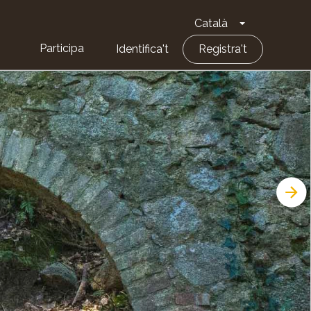
Català
Toggle Dropd
Participa
Identifica't
Registra't