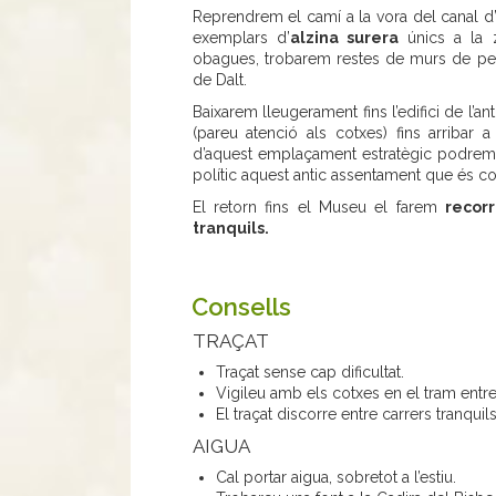
Reprendrem el camí a la vora del canal d
exemplars d’
alzina surera
únics a la z
obagues, trobarem restes de murs de pedr
de Dalt.
Baixarem lleugerament fins l’edifici de l’a
(pareu atenció als cotxes) fins arribar a 
d’aquest emplaçament estratègic podrem c
polític aquest antic assentament que és c
El retorn fins el Museu el farem
recorr
tranquils.
Consells
TRAÇAT
Traçat sense cap dificultat.
Vigileu amb els cotxes en el tram entre 
El traçat discorre entre carrers tranqu
AIGUA
Cal portar aigua, sobretot a l’estiu.