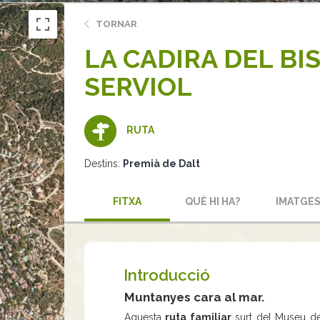
TORNAR
LA CADIRA DEL BI
SERVIOL
RUTA
Destins:
Premià de Dalt
FITXA
QUÈ HI HA?
IMATGE
Introducció
Muntanyes cara al mar.
Aquesta
ruta familiar
surt del Museu de