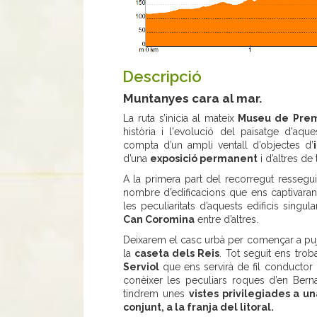
Descripció
Muntanyes cara al mar.
La ruta s’inicia al mateix
Museu de Prem
història i l'evolució del paisatge d'aq
compta d’un ampli ventall d’objectes d’
d’una
exposició permanent
i d’altres de
A la primera part del recorregut resseg
nombre d’edificacions que ens captivaran p
les peculiaritats d’aquests edificis sing
Can Coromina
entre d’altres.
Deixarem el casc urbà per començar a puj
la
caseta dels Reis
. Tot seguit ens tr
Serviol
que ens servirà de fil conductor
conèixer les peculiars roques d’en Berna
tindrem unes
vistes privilegiades a u
conjunt, a la franja del litoral.