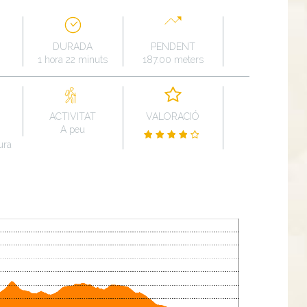
DURADA
PENDENT
1 hora 22 minuts
187.00 meters
ACTIVITAT
VALORACIÓ
A peu
ura