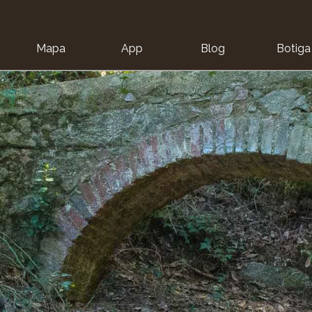
Mapa
App
Blog
Botiga
ion