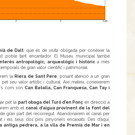
ià de Dalt
, que és de visita obligada per conèixer la
uest poble tant encantador. El Museu municipal també
interès antropològic, arqueològic i històric
a més
 temporals de gran valor científic i patrimonial.
uirem la
Riera de Sant Pere
, posant atenció a un gran
el seu valor artístic i cultural. Així mateix, coneixerem
ulars com són
Can Batalla, Can Franquesa, Can Tay i
ar per la
part obaga del Turó d’en Ponç
en direcció a
obarem amb el
canal d’aigua provinent de la font del
 de gran part del recorregut. Abandonarem el canal per
t i els seus dos pins pinyoners encaixats. Des d’aquí,
na antiga pedrera, a la vila de Premià de Mar i en