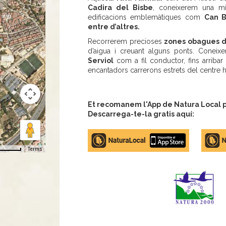
Cadira del Bisbe
, coneixerem una mi
edificacions emblemàtiques com
Can B
entre d’altres.
Recorrerem precioses
zones obagues de
d’aigua i creuant alguns ponts. Conei
Serviol
com a fil conductor, fins arribar
encantadors carrerons estrets del centre his
Et recomanem l'App de Natura Local pe
Descarrega-te-la gratis aquí:
Apple
Google
store
Play
Terms