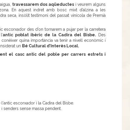
’aigua,
travessarem dos aqüeductes
i veurem alguns
ona. En aquest indret amb bosc mixt d’alzina a les
a seca, insòlit testimoni del passat vinícola de Premià
ntic escorxador des d’on tornarem a pujar per la carretera
l’
antic poblat ibèric de la Cadira del Bisbe.
Des
onèixer quina importància va tenir a nivell econòmic i
onsiderat un
Bé Cultural d’Interès Local.
ent el casc antic del poble per carrers estrets i
l'antic escorxador i la Cadira del Bisbe.
ils i senders sense massa pendent.