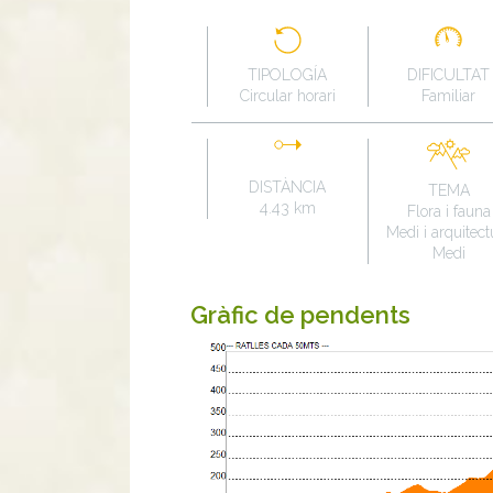
TIPOLOGÍA
DIFICULTAT
Circular horari
Familiar
DISTÀNCIA
TEMA
4.43 km
Flora i fauna
Medi i arquitect
Medi
Gràfic de pendents