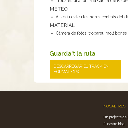
Trobareu una font a la Cadira del Bisbe
METEO
A l'estiu eviteu les hores centrals del di
MATERIAL
Càmera de fotos, trobareu molt bones v
Guarda't la ruta
DESCARREGAR EL TRACK EN
FORMAT GPX
NOSALTRES
Un projecte de 
El nostre blog