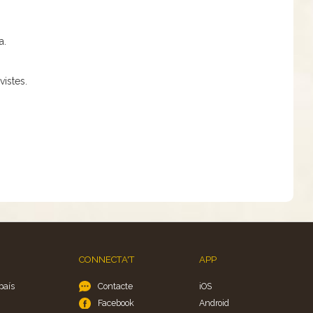
.
a.
istes.
CONNECTA'T
APP
país
Contacte
iOS
Facebook
Android