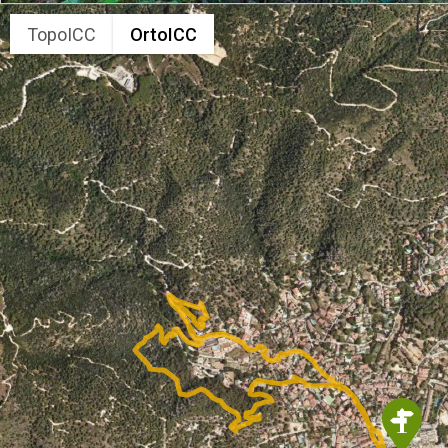
TopoICC
OrtoICC