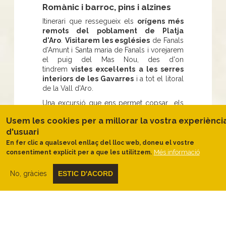
Romànic i barroc, pins i alzines
Itinerari que ressegueix els
orígens més
remots del poblament de Platja
d'Aro
.
Visitarem les esglésies
de Fanals
d'Amunt i Santa maria de Fanals i vorejarem
el puig del Mas Nou, des d'on
tindrem
vistes excel·lents a les serres
interiors de les Gavarres
i a tot el litoral
de la Vall d'Aro.
Una excursió que ens permet copsar els
profunds canvis en els usos del sòl que
Usem les cookies per a millorar la vostra experiènci
s'han produït a la Costa Brava
en les
d'usuari
darreres dècades. L'abandonament dels
usos agraris i forestals ha donat pas als
En fer clic a qualsevol enllaç del lloc web, doneu el vostre
usos residencials, turístics i de lleure amb
Més informació
consentiment explícit per a que les utilitzem.
tots els canvis paisatgístics que
comporten. Itinerari llarg, amb força
No, gràcies
ESTIC D'ACORD
desnivell i trams de via asfaltada.
Consells
TRAÇAT