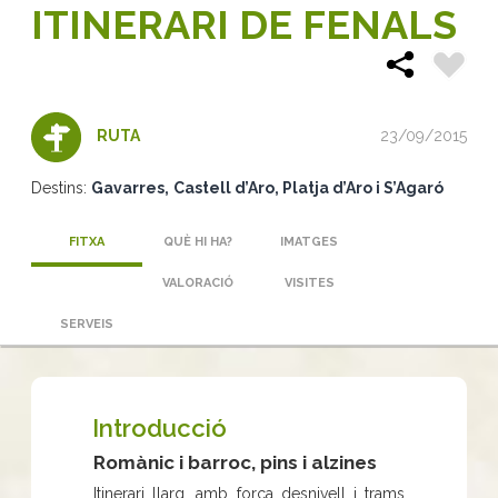
ITINERARI DE FENALS
23/09/2015
RUTA
Destins:
Gavarres
Castell d’Aro, Platja d’Aro i S’Agaró
FITXA
QUÈ HI HA?
IMATGES
VALORACIÓ
VISITES
SERVEIS
Introducció
Romànic i barroc, pins i alzines
Itinerari llarg, amb força desnivell i trams