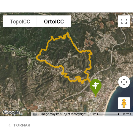
TopoICC
OrtoICC
Image may be subject to copyright
Terms
1 km
TORNAR