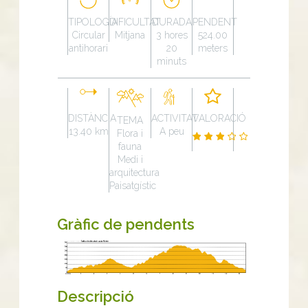
TIPOLOGÍA
DIFICULTAT
DURADA
PENDENT
Circular
Mitjana
3 hores
524.00
antihorari
20
meters
minuts
DISTÀNCIA
ACTIVITAT
VALORACIÓ
TEMA
13.40 km
A peu
Flora i
fauna
Medi i
arquitectura
Paisatgístic
Gràfic de pendents
Descripció