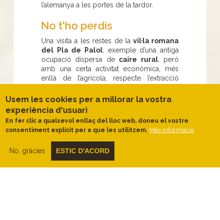
l’alemanya a les portes de la tardor.
No t'ho perdis
Una visita a les restes de la
vil·la romana
del Pla de Palol
, exemple d’una antiga
ocupació dispersa de
caire rural
, però
amb una certa activitat econòmica, més
enllà de l’agrícola, respecte l’extracció
d’
argila per a ceràmica
, exportada per
mar a través del port natural que forma
Usem les cookies per a millorar la vostra
cala Rovira.
experiència d'usuari
En fer clic a qualsevol enllaç del lloc web, doneu el vostre
Quan anar-hi
Més informació
consentiment explícit per a que les utilitzem.
Si hi anem el
cap de setmana després
No, gràcies
ESTIC D'ACORD
de Pasqua
, podràs gaudir de la
Festa de
Pasqüetes
a Castell d’Aro, amb la vella
tradició d’
anar a buscar un pi al bosc
i
plantar-lo
al poble.
Què fer
Anem a donar un cop d’ull, tot passejant, al