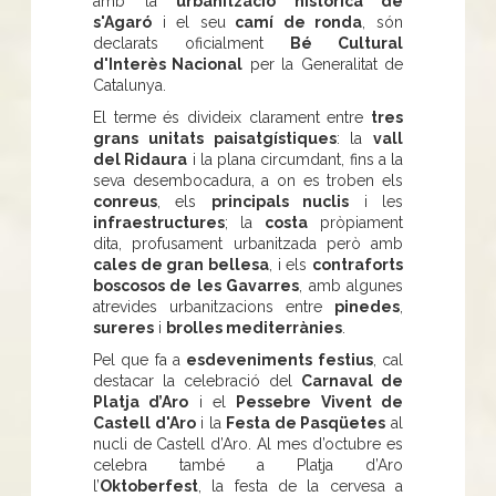
amb la
urbanització històrica de
s'Agaró
i el seu
camí de ronda
, són
declarats oficialment
Bé Cultural
d'Interès Nacional
per la Generalitat de
Catalunya.
El terme és divideix clarament entre
tres
grans unitats paisatgístiques
: la
vall
del Ridaura
i la plana circumdant, fins a la
seva desembocadura, a on es troben els
conreus
, els
principals nuclis
i les
infraestructures
; la
costa
pròpiament
dita, profusament urbanitzada però amb
cales de gran bellesa
, i els
contraforts
boscosos de les Gavarres
, amb algunes
atrevides urbanitzacions entre
pinedes
,
sureres
i
brolles mediterrànies
.
Pel que fa a
esdeveniments festius
, cal
destacar la celebració del
Carnaval de
Platja d’Aro
i el
Pessebre Vivent de
Castell d'Aro
i la
Festa de Pasqüetes
al
nucli de Castell d’Aro. Al mes d’octubre es
celebra també a Platja d’Aro
l’
Oktoberfest
, la festa de la cervesa a