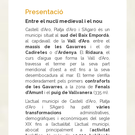
Presentació
Entre el nucli medieval i el nou
Castell d’Aro, Platja d’Aro i S’Agaró és un
municipi situat al
sud del Baix Empordà
,
al capdavall de la
Vall d’Aro
, entre el
massís de les Gavarres
i el de
Cadiretes
o d'
Ardenya
. El
Ridaura
, el
curs d’aigua que forma la Vall d’Aro,
travessa el terme per la seva part
meridional d’oest a est fins a la seva
desembocadura al mar. El terme s’enfila
moderadament pels primers
contraforts
de les Gavarres
, a la zona de
Fenals
d’Amunt
i el
puig de Vallvanera
(335 m).
L’actual municipi de Castell d’Aro, Platja
d’Aro i S’Agaró ha patit
vàries
transformacions
administratives,
demogràfiques i econòmiques del segle
XIX fins a l’actualitat. L’actual municipi,
abocat principalment a l’
activitat