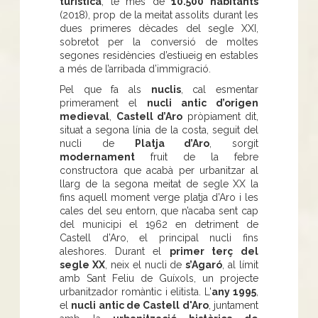
turística
, té més de
10.500 habitants
(2018), prop de la meitat assolits durant les
dues primeres dècades del segle XXI,
sobretot per la conversió de moltes
segones residències d’estiueig en estables
a més de l’arribada d’immigració.
Pel que fa als
nuclis
, cal esmentar
primerament el
nucli antic d’origen
medieval
,
Castell d’Aro
pròpiament dit,
situat a segona línia de la costa, seguit del
nucli de
Platja d’Aro
, sorgit
modernament
fruit de la febre
constructora que acabà per urbanitzar al
llarg de la segona meitat de segle XX la
fins aquell moment verge platja d’Aro i les
cales del seu entorn, que n’acaba sent cap
del municipi el 1962 en detriment de
Castell d’Aro, el principal nucli fins
aleshores. Durant el
primer terç del
segle XX
, neix el nucli de
s’Agaró
, al límit
amb Sant Feliu de Guíxols, un projecte
urbanitzador romàntic i elitista. L'
any 1995
,
el
nucli antic de Castell d'Aro
, juntament