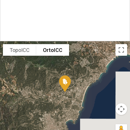
TopoICC
OrtoICC