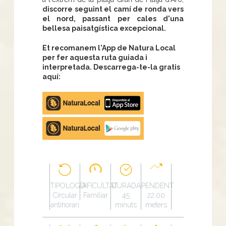
discorre seguint el camí de ronda vers
el nord, passant per cales d'una
bellesa paisatgística excepcional.
Et recomanem l'App de Natura Local
per fer aquesta ruta guiada i
interpretada. Descarrega-te-la gratis
aquí:
Apple
store
Google
Play
TIPOLOGÍA
DIFICULTAT
DURADA
PENDENT
Circular
Familiar
45
22.00
antihorari
minuts
meters