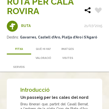
RUTA PER CALA
ROVIRA
21/07/2015
RUTA
Destins:
Gavarres
Castell d’Aro, Platja d’Aro i S’Agaró
FITXA
QUÈ HI HA?
IMATGES
VALORACIÓ
VISITES
SERVEIS
Introducció
Un passeig per les cales del nord
Breu itinerari que, partint del Cavall Bernat,
a l'extrem de la platja Gran de Platja d'Aro,