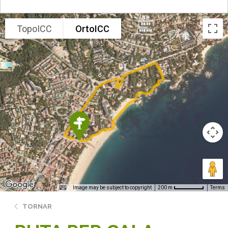
TopoICC
OrtoICC
Image may be subject to copyright
Terms
200 m
TORNAR