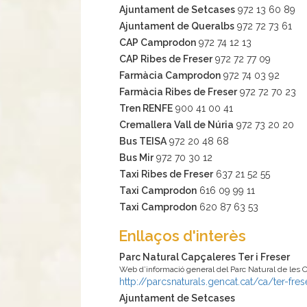
Ajuntament de Setcases
972 13 60 89
Ajuntament de Queralbs
972 72 73 61
CAP Camprodon
972 74 12 13
CAP Ribes de Freser
972 72 77 09
Farmàcia Camprodon
972 74 03 92
Farmàcia Ribes de Freser
972 72 70 23
Tren RENFE
900 41 00 41
Cremallera Vall de Núria
972 73 20 20
Bus TEISA
972 20 48 68
Bus Mir
972 70 30 12
Taxi Ribes de Freser
637 21 52 55
Taxi Camprodon
616 09 99 11
Taxi Camprodon
620 87 63 53
Enllaços d'interès
Parc Natural Capçaleres Ter i Freser
Web d’informació general del Parc Natural de les Ca
http://parcsnaturals.gencat.cat/ca/ter-fres
Ajuntament de Setcases