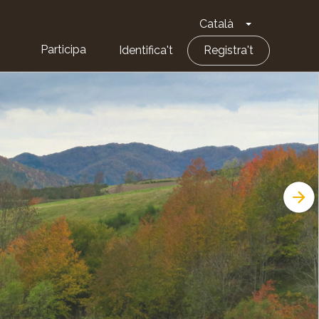
Català
Toggle Dropd
Participa
Identifica't
Registra't