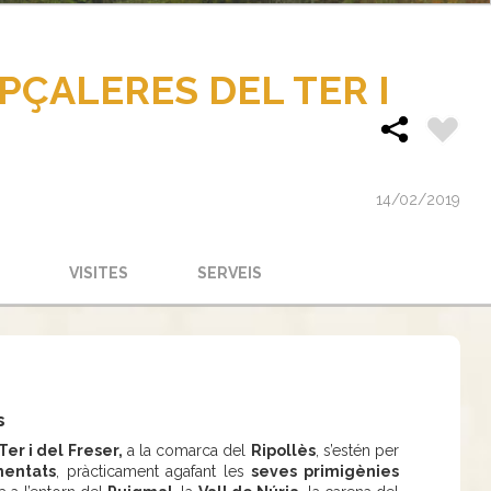
PÇALERES DEL TER I
14/02/2019
VISITES
SERVEIS
s
er i del Freser,
a la comarca del
Ripollès
, s’estén per
mentats
, pràcticament agafant les
seves primigènies