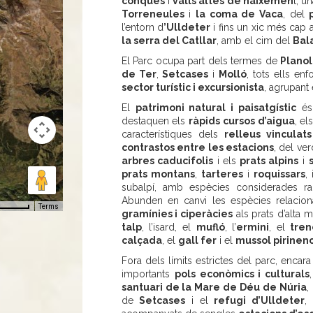
conques
i
valls altes de naixemen
t, u
Torreneules
i
la coma de Vaca
, del
l’entorn d
’Ulldeter
i fins un xic més cap a
la serra del Catllar
, amb el cim del
Bal
El Parc ocupa part dels termes de
Plano
de Ter
,
Setcases
i
Molló
, tots ells en
sector turístic i excursionista
, agrupant
El
patrimoni natural i paisatgístic
és,
destaquen els
ràpids cursos d’aigua
, el
característiques dels
relleus vinculat
contrastos entre les estacions
, del ve
arbres caducifolis
i els
prats alpins
i
prats
montans
,
tarteres
i
roquissars
,
subalpí, amb espècies considerades r
Abunden en canvi les espècies relaci
Terms
gramínies i ciperàcies
als prats d’alta m
talp
, l’isard, el
mufló
, l’
ermini
, el
tren
calçada
, el
gall fer
i el
mussol pirinen
Fora dels límits estrictes del parc, encar
importants
pols econòmics i culturals
santuari de la Mare de Déu de Núria
,
de
Setcases
i el
refugi d’Ulldeter
,