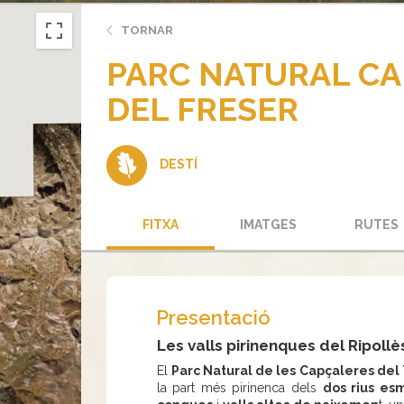
TORNAR
PARC NATURAL CA
DEL FRESER
DESTÍ
FITXA
IMATGES
RUTES
Presentació
Les valls pirinenques del Ripollè
El
Parc Natural de les Capçaleres del T
la part més pirinenca dels
dos rius es