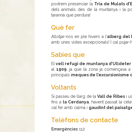
podrem presenciar la
Tria de Mulats d’
dels animals des de la muntanya i la pos
tarannà que perdura!
Què fer
Allotjar-nos en ple hivern a l’
alberg del P
amb unes vistes excepcionals! I cal pujar
Sabies que
El
vell refugi de muntanya d’Ulldeter
al
1909
, ja que la zona ja començava a 
principals
meques de l’excursionisme 
Voltants
Si passeu de llarg de la
Vall de Ribes
i u
fins a
la Cerdanya
, havent passat la cèl
cal fer amb calma i
gaudint del paisatg
Telèfons de contacte
Emergències
112