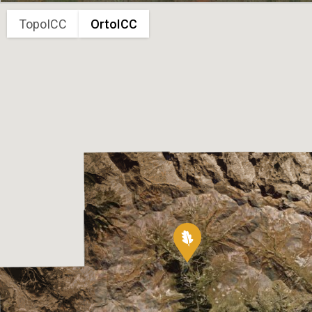
TopoICC
OrtoICC