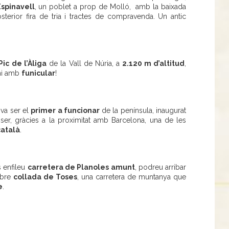
Espinavell
, un poblet a prop de Molló, amb la baixada
terior fira de tria i tractes de compravenda. Un antic
ic de l’Àliga
de la Vall de Núria, a
2.120 m d’altitud
,
-hi amb
funicular
!
va ser el
primer a funcionar
de la península, inaugurat
ser, gràcies a la proximitat amb Barcelona, una de les
català
.
s enfileu
carretera de Planoles amunt
, podreu arribar
ebre
collada de Toses
, una carretera de muntanya que
e
.