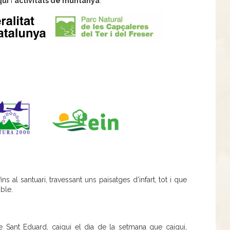
quí
i
activitats de muntanya
.
ins al santuari, travessant uns paisatges d’infart, tot i que
ble.
e Sant Eduard, caigui el dia de la setmana que caigui,