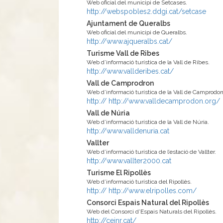
Web oficial del municipi de Setcases.
http://webspobles2.ddgi.cat/setcase
Ajuntament de Queralbs
Web oficial del municipi de Queralbs.
http://www.ajqueralbs.cat/
Turisme Vall de Ribes
Web d’informació turística de la Vall de Ribes.
http://www.vallderibes.cat/
Vall de Camprodron
Web d’informació turística de la Vall de Camprodon
http:// http://www.valldecamprodon.org/
Vall de Núria
Web d’informació turística de la Vall de Núria.
http://www.valldenuria.cat
Vallter
Web d’informació turística de l’estació de Vallter.
http://www.vallter2000.cat
Turisme El Ripollès
Web d’informació turística del Ripollès.
http:// http://www.elripolles.com/
Consorci Espais Natural del Ripollès
Web del Consorci d’Espais Naturals del Ripollès.
http://ceinr.cat/