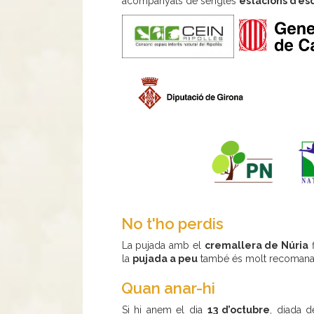
acompanyats de sengles
estacions d’es
No t'ho perdis
La pujada amb el
cremallera de Núria
f
la
pujada a peu
també és molt recomana
Quan anar-hi
Si hi anem el dia
13 d’octubre
, diada d