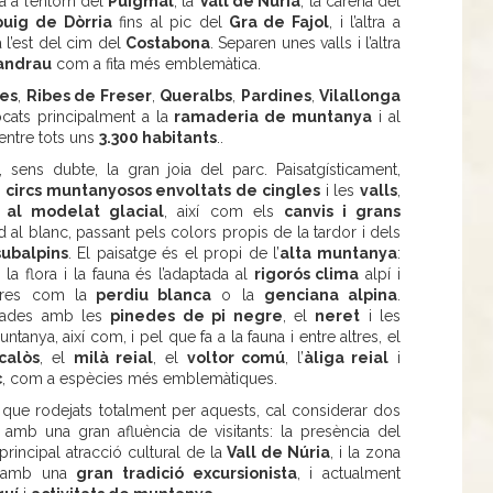
na a l’entorn del
Puigmal
, la
Vall de Núria
, la carena del
puig de Dòrria
fins al pic del
Gra de Fajol
, i l’altra a
 l’est del cim del
Costabona
. Separen unes valls i l’altra
andrau
com a fita més emblemàtica.
les
,
Ribes de Freser
,
Queralbs
,
Pardines
,
Vilallonga
focats principalment a la
ramaderia de muntanya
i al
 entre tots uns
3.300 habitants
..
 sens dubte, la gran joia del parc. Paisatgísticament,
s
circs muntanyosos envoltats de cingles
i les
valls
,
s al modelat glacial
, així com els
canvis i grans
rd al blanc, passant pels colors propis de la tardor i dels
subalpins
. El paisatge és el propi de l’
alta muntanya
:
 i la flora i la fauna és l’adaptada al
rigorós clima
alpí i
ares com la
perdiu blanca
o la
genciana alpina
.
onades amb les
pinedes de pi negre
, el
neret
i les
untanya, així com, i pel que fa a la fauna i entre altres, el
calòs
, el
milà reial
, el
voltor comú
, l’
àliga reial
i
c
, com a espècies més emblemàtiques.
a que rodejats totalment per aquests, cal considerar dos
, amb una gran afluència de visitants: la presència del
 principal atracció cultural de la
Vall de Núria
, i la zona
 amb una
gran tradició excursionista
, i actualment